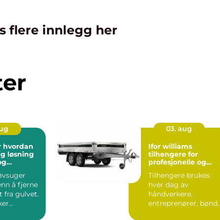
s flere innlegg her
ter
aug
03. aug
an
Ifor williams
ig løsning
tilhengere for
og
profesjonelle og
ass
krevende brukere
øvsuger
Tilhengere brukes
nn å fjerne
hver dag av
t fra gulvet.
håndverkere,
ker
entreprenører, bønd
t,
og privatpersoner.