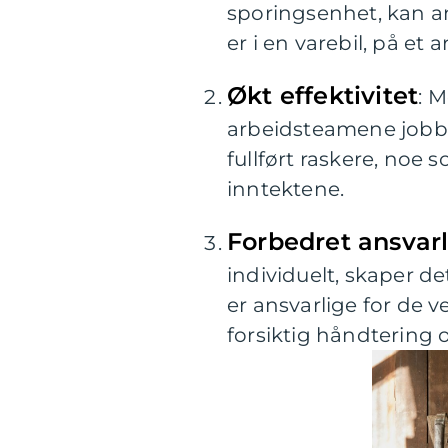
sporingsenhet, kan an
er i en varebil, på et 
Økt effektivitet
: M
arbeidsteamene jobbe 
fullført raskere, noe
inntektene.
Forbedret ansvar
individuelt, skaper de
er ansvarlige for de 
forsiktig håndtering 