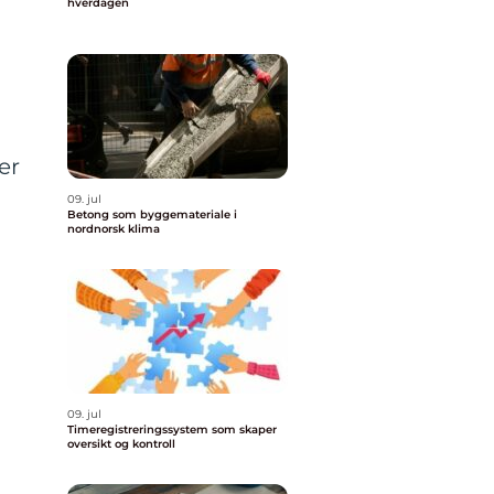
hverdagen
er
09. jul
Betong som byggemateriale i
nordnorsk klima
09. jul
Timeregistreringssystem som skaper
oversikt og kontroll