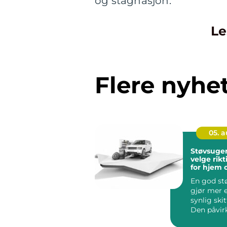
og stagnasjon.
Le
Flere nyhe
05. 
Støvsuger hvord
velge rikt
for hjem 
arbeidspl
En god st
gjør mer e
synlig skit
Den påvir
inneklimae