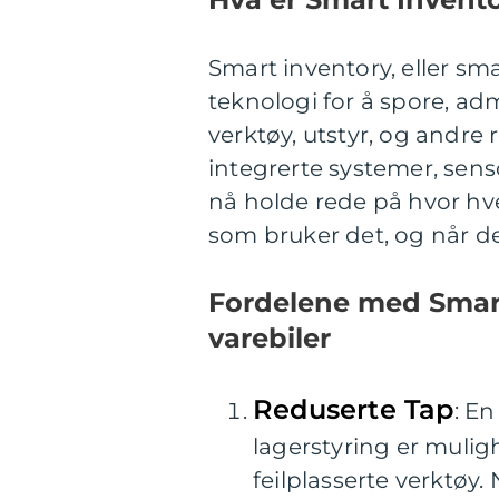
Smart inventory, eller sma
teknologi for å spore, ad
verktøy, utstyr, og andre 
integrerte systemer, sens
nå holde rede på hvor hve
som bruker det, og når det 
Fordelene med Smart
varebiler
Reduserte Tap
: E
lagerstyring er muligh
feilplasserte verktøy.