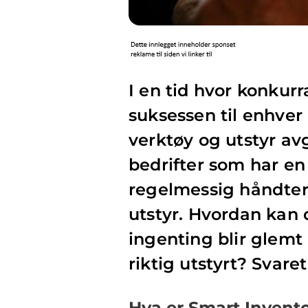
I en tid hvor konkurra
suksessen til enhver 
verktøy og utstyr avg
bedrifter som har en
regelmessig håndtere
utstyr. Hvordan kan d
ingenting blir glemt 
riktig utstyrt? Svare
Hva er Smart Invent