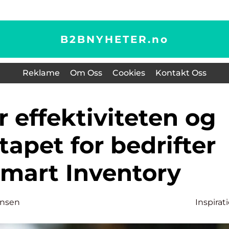
B2BNYHETER.
no
Reklame
Om Oss
Cookies
Kontakt Oss
apet for bedrifter
mart Inventory
hansen
Inspirat