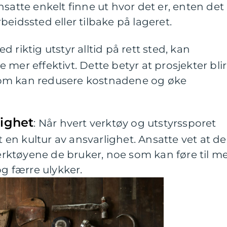
satte enkelt finne ut hvor det er, enten det
arbeidssted eller tilbake på lageret.
ed riktig utstyr alltid på rett sted, kan
mer effektivt. Dette betyr at prosjekter blir
 som kan redusere kostnadene og øke
lighet
: Når hvert verktøy og utstyrssporet
t en kultur av ansvarlighet. Ansatte vet at de
verktøyene de bruker, noe som kan føre til m
og færre ulykker.