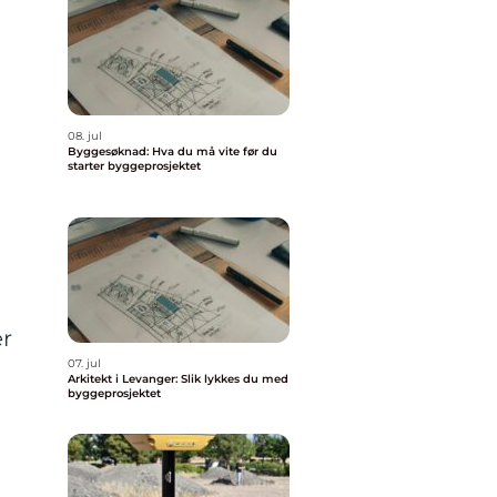
08. jul
Byggesøknad: Hva du må vite før du
starter byggeprosjektet
er
07. jul
Arkitekt i Levanger: Slik lykkes du med
byggeprosjektet