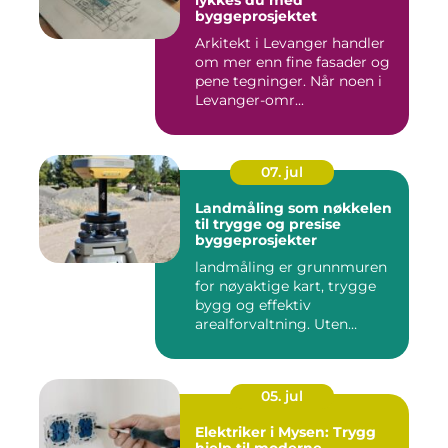
lykkes du med
byggeprosjektet
Arkitekt i Levanger handler
om mer enn fine fasader og
pene tegninger. Når noen i
Levanger-omr...
07. jul
Landmåling som nøkkelen
til trygge og presise
byggeprosjekter
landmåling er grunnmuren
for nøyaktige kart, trygge
bygg og effektiv
arealforvaltning. Uten
presise ...
05. jul
Elektriker i Mysen: Trygg