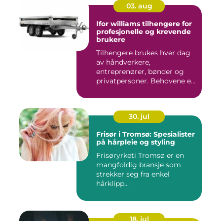
03. aug
Ifor williams tilhengere for
profesjonelle og krevende
brukere
Tilhengere brukes hver dag
av håndverkere,
entreprenører, bønder og
privatpersoner. Behovene er
ulik...
30. jul
Frisør i Tromsø: Spesialister
på hårpleie og styling
Frisøryrketi Tromsø er en
mangfoldig bransje som
strekker seg fra enkel
hårklipp...
18. jul