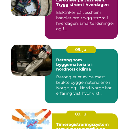
Elektriker på Jessheim:
Trygg strøm i hverdagen
Elektriker på Jessheim
handler om trygg strøm i
hverdagen, smarte løsninger
og f...
09. jul
Betong som
byggemateriale i
nordnorsk klima
Betong er et av de mest
brukte byggematerialene i
Norge, og i Nord-Norge har
erfaring vist hvor vikt...
09. jul
Timeregistreringssystem