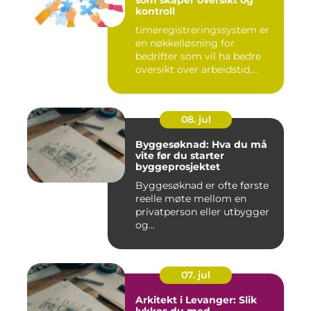
som skaper oversikt og
kontroll
timeregistreringssystem er
en nøkkelløsning for
bedrifter som vil ha bedre
oversikt over arbeidstid,...
08. jul
Byggesøknad: Hva du må
vite før du starter
byggeprosjektet
Byggesøknad er ofte første
reelle møte mellom en
privatperson eller utbygger
og...
07. jul
Arkitekt i Levanger: Slik