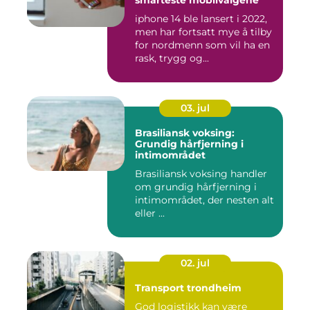
smarteste mobilvalgene
iphone 14 ble lansert i 2022,
men har fortsatt mye å tilby
for nordmenn som vil ha en
rask, trygg og...
03. jul
Brasiliansk voksing:
Grundig hårfjerning i
intimområdet
Brasiliansk voksing handler
om grundig hårfjerning i
intimområdet, der nesten alt
eller ...
02. jul
Transport trondheim
God logistikk kan være