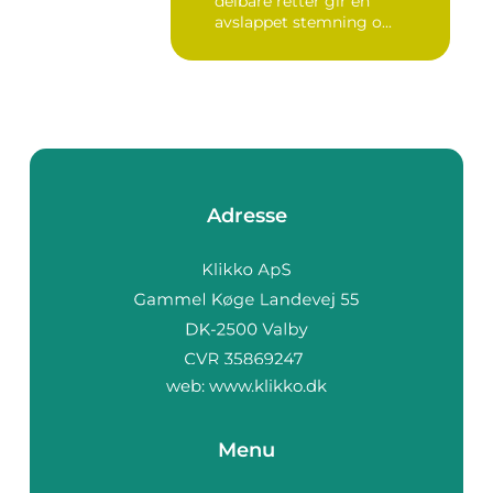
delbare retter gir en
avslappet stemning o...
Adresse
web:
www.klikko.dk
Menu