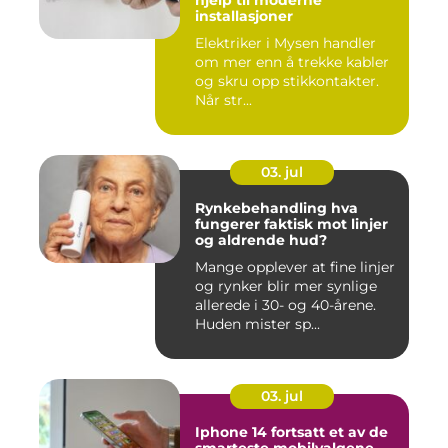
hjelp til moderne
installasjoner
Elektriker i Mysen handler
om mer enn å trekke kabler
og skru opp stikkontakter.
Når str...
03. jul
Rynkebehandling hva
fungerer faktisk mot linjer
og aldrende hud?
Mange opplever at fine linjer
og rynker blir mer synlige
allerede i 30- og 40-årene.
Huden mister sp...
03. jul
Iphone 14 fortsatt et av de