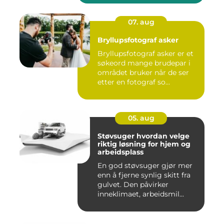
07. aug
Bryllupsfotograf asker
Bryllupsfotograf asker er et
søkeord mange brudepar i
området bruker når de ser
etter en fotograf so...
05. aug
Støvsuger hvordan velge
riktig løsning for hjem og
arbeidsplass
En god støvsuger gjør mer
enn å fjerne synlig skitt fra
gulvet. Den påvirker
inneklimaet, arbeidsmil...