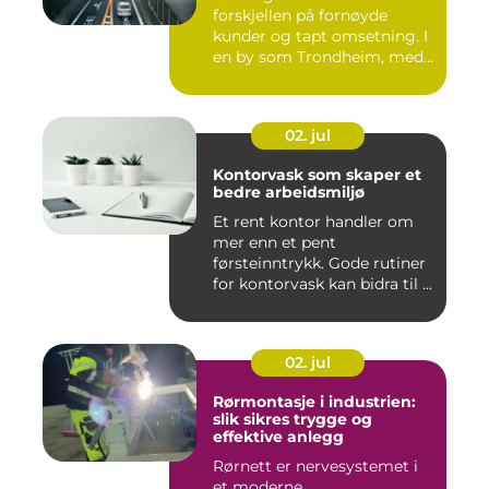
forskjellen på fornøyde
kunder og tapt omsetning. I
en by som Trondheim, med
...
02. jul
Kontorvask som skaper et
bedre arbeidsmiljø
Et rent kontor handler om
mer enn et pent
førsteinntrykk. Gode rutiner
for kontorvask kan bidra til ...
02. jul
Rørmontasje i industrien:
slik sikres trygge og
effektive anlegg
Rørnett er nervesystemet i
et moderne