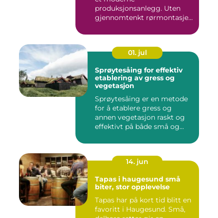
produksjonsanlegg. Uten
gjennomtenkt rørmontasje
stopper både ...
01. jul
Sprøytesåing for effektiv
etablering av gress og
vegetasjon
Sprøytesåing er en metode
for å etablere gress og
annen vegetasjon raskt og
effektivt på både små og...
14. jun
Tapas i haugesund små
biter, stor opplevelse
Tapas har på kort tid blitt en
favoritt i Haugesund. Små,