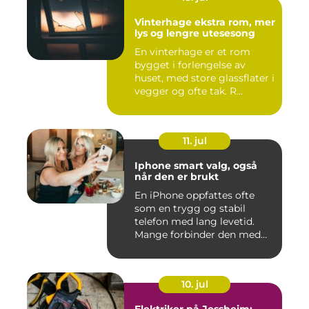
Vinterhage ekstra rom, mer
lys og lengre utesesong
En vinterhage er et rom
bygget i forlengelse av
huset, med store glassflater i
vegger og ofte tak. R...
11. jul
Iphone smart valg, også
når den er brukt
En iPhone oppfattes ofte
som en trygg og stabil
telefon med lang levetid.
Mange forbinder den med
go...
10. jul