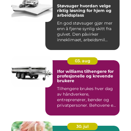
Støvsuger hvordan velge
riktig løsning for hjem og
arbeidsplass
En god støvsuger gjør mer
enn å fjerne synlig skitt fra
gulvet. Den påvirker
inneklimaet, arbeidsmil...
03. aug
Ifor williams tilhengere for
profesjonelle og krevende
brukere
Tilhengere brukes hver dag
av håndverkere,
entreprenører, bønder og
privatpersoner. Behovene er
ulik...
30. jul