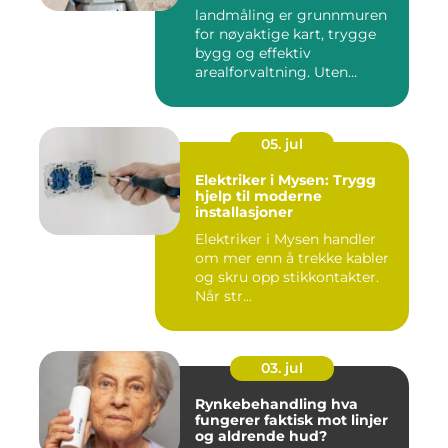
landmåling er grunnmuren
for nøyaktige kart, trygge
bygg og effektiv
arealforvaltning. Uten
presise ...
05. jul
Elektriker i Mysen: Trygg
hjelp til moderne
installasjoner
Elektriker i Mysen handler
om mer enn å trekke kabler
og skru opp stikkontakter.
Når str...
03. jul
Rynkebehandling hva
fungerer faktisk mot linjer
og aldrende hud?