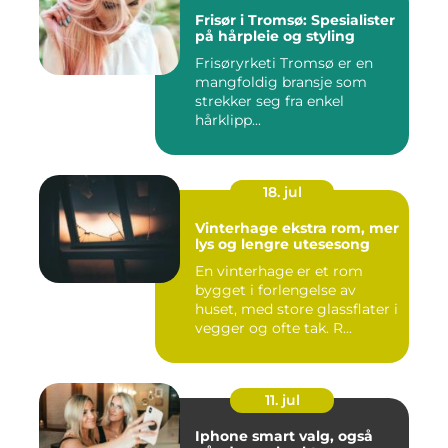
Frisør i Tromsø: Spesialister
på hårpleie og styling
Frisøryrketi Tromsø er en
mangfoldig bransje som
strekker seg fra enkel
hårklipp...
18. jul
Vinterhage ekstra rom, mer
lys og lengre utesesong
En vinterhage er et rom
bygget i forlengelse av
huset, med store glassflater i
vegger og ofte tak. R...
11. jul
Iphone smart valg, også