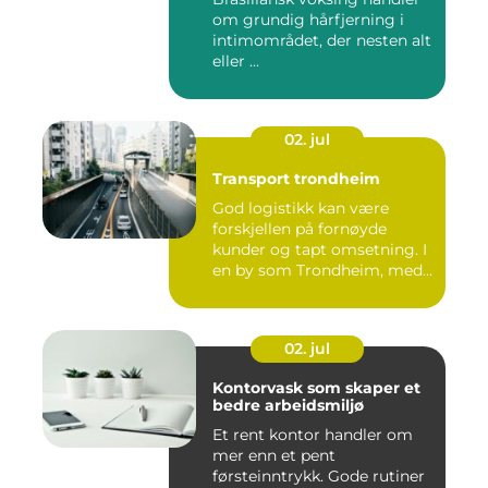
om grundig hårfjerning i
intimområdet, der nesten alt
eller ...
02. jul
Transport trondheim
God logistikk kan være
forskjellen på fornøyde
kunder og tapt omsetning. I
en by som Trondheim, med
...
02. jul
Kontorvask som skaper et
bedre arbeidsmiljø
Et rent kontor handler om
mer enn et pent
førsteinntrykk. Gode rutiner