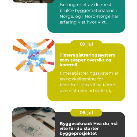
Betong er et av de mest
brukte byggematerialene i
Norge, og i Nord-Norge har
erfaring vist hvor vikt...
09. jul
Timeregistreringssystem
som skaper oversikt og
kontroll
timeregistreringssystem er
en nøkkelløsning for
bedrifter som vil ha bedre
oversikt over arbeidstid,...
08. jul
Byggesøknad: Hva du må
vite før du starter
byggeprosjektet