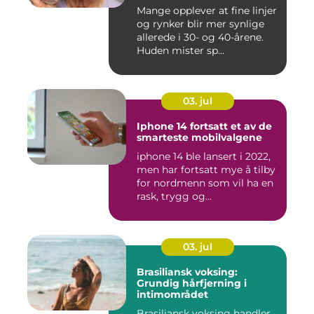
Mange opplever at fine linjer
og rynker blir mer synlige
allerede i 30- og 40-årene.
Huden mister sp...
03. jul
Iphone 14 fortsatt et av de
smarteste mobilvalgene
iphone 14 ble lansert i 2022,
men har fortsatt mye å tilby
for nordmenn som vil ha en
rask, trygg og...
03. jul
Brasiliansk voksing:
Grundig hårfjerning i
intimområdet
Brasiliansk voksing handler