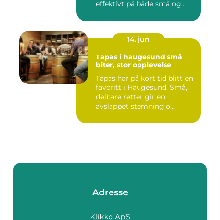
effektivt på både små og...
14. jun
Tapas i haugesund små
biter, stor opplevelse
Tapas har på kort tid blitt en
favoritt i Haugesund. Små,
delbare retter gir en
avslappet stemning o...
Adresse