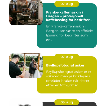
07. aug
Franke-kaffemaskin i
Bergen – profesjonell
kaffeløsning for bedrifter
som ønsker bedre kaffe
En Franke-kaffemaskin i
Bergen kan være en effektiv
løsning for bedrifter som
øn...
07. aug
Bryllupsfotograf asker
Bryllupsfotograf asker er et
søkeord mange brudepar i
området bruker når de ser
etter en fotograf so...
05. aug