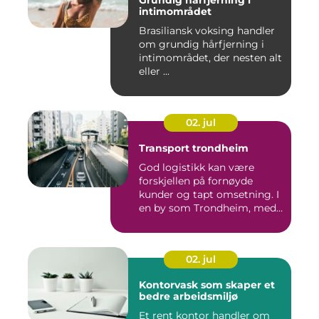
Grundig hårfjerning i
intimområdet
Brasiliansk voksing handler
om grundig hårfjerning i
intimområdet, der nesten alt
eller ...
02. jul
Transport trondheim
God logistikk kan være
forskjellen på fornøyde
kunder og tapt omsetning. I
en by som Trondheim, med
...
02. jul
Kontorvask som skaper et
bedre arbeidsmiljø
Et rent kontor handler om