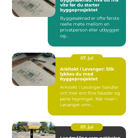
Byggesøknad: Hva du må
vite før du starter
byggeprosjektet
Byggesøknad er ofte første
reelle møte mellom en
privatperson eller utbygger
og...
07. jul
Arkitekt i Levanger: Slik
lykkes du med
byggeprosjektet
Arkitekt i Levanger handler
om mer enn fine fasader og
pene tegninger. Når noen i
Levanger-omr...
07. jul