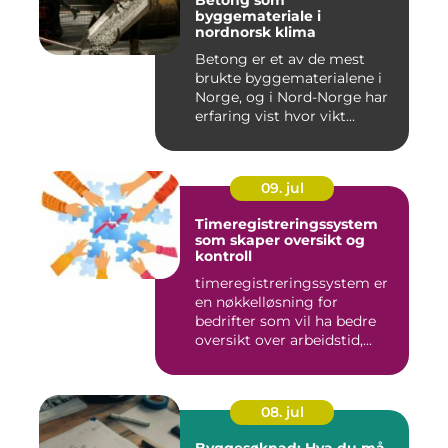
Betong som
byggemateriale i
nordnorsk klima
Betong er et av de mest
brukte byggematerialene i
Norge, og i Nord-Norge har
erfaring vist hvor vikt...
09. jul
Timeregistreringssystem
som skaper oversikt og
kontroll
timeregistreringssystem er
en nøkkelløsning for
bedrifter som vil ha bedre
oversikt over arbeidstid,...
08. jul