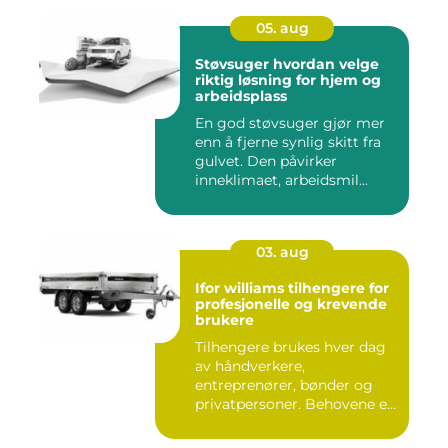
05. aug
Støvsuger hvordan velge
riktig løsning for hjem og
arbeidsplass
En god støvsuger gjør mer
enn å fjerne synlig skitt fra
gulvet. Den påvirker
inneklimaet, arbeidsmil...
03. aug
Ifor williams tilhengere for
profesjonelle og krevende
brukere
Tilhengere brukes hver dag
av håndverkere,
entreprenører, bønder og
privatpersoner. Behovene er
ulik...