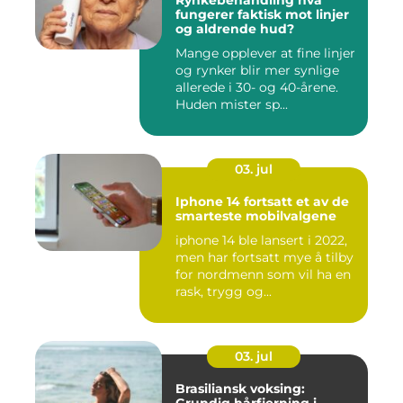
Rynkebehandling hva
fungerer faktisk mot linjer
og aldrende hud?
Mange opplever at fine linjer
og rynker blir mer synlige
allerede i 30- og 40-årene.
Huden mister sp...
03. jul
Iphone 14 fortsatt et av de
smarteste mobilvalgene
iphone 14 ble lansert i 2022,
men har fortsatt mye å tilby
for nordmenn som vil ha en
rask, trygg og...
03. jul
Brasiliansk voksing: