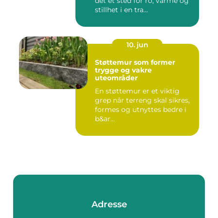
det et sted for ro, varme og
stillhet i en tra...
10. jun
Støttemur som former
trygge og vakre
uteområder
En støttemur er et viktig
grep når terreng skal sikres,
formes og utnyttes bedre i
b&ar...
Adresse