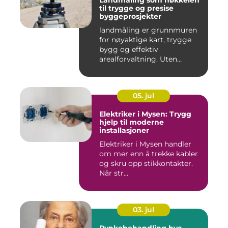
Landmåling som nøkkelen
til trygge og presise
byggeprosjekter
landmåling er grunnmuren
for nøyaktige kart, trygge
bygg og effektiv
arealforvaltning. Uten
presise ...
05. jul
Elektriker i Mysen: Trygg
hjelp til moderne
installasjoner
Elektriker i Mysen handler
om mer enn å trekke kabler
og skru opp stikkontakter.
Når str...
03. jul