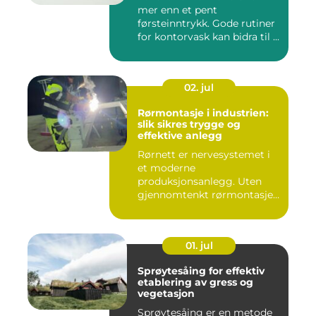
mer enn et pent
førsteinntrykk. Gode rutiner
for kontorvask kan bidra til ...
02. jul
Rørmontasje i industrien:
slik sikres trygge og
effektive anlegg
Rørnett er nervesystemet i
et moderne
produksjonsanlegg. Uten
gjennomtenkt rørmontasje
stopper både ...
01. jul
Sprøytesåing for effektiv
etablering av gress og
vegetasjon
Sprøytesåing er en metode