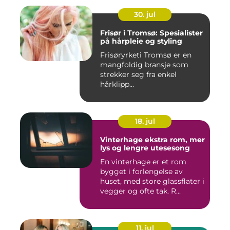
30. jul
Frisør i Tromsø: Spesialister
på hårpleie og styling
Frisøryrketi Tromsø er en
mangfoldig bransje som
strekker seg fra enkel
hårklipp...
18. jul
Vinterhage ekstra rom, mer
lys og lengre utesesong
En vinterhage er et rom
bygget i forlengelse av
huset, med store glassflater i
vegger og ofte tak. R...
11. jul