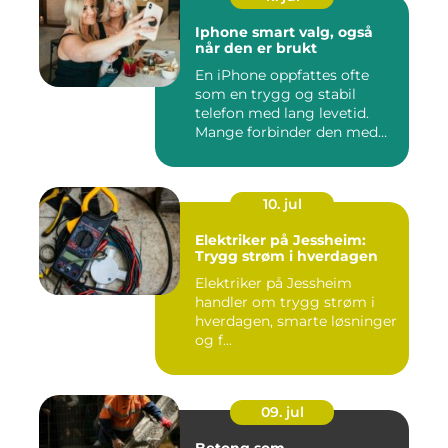
Iphone smart valg, også
når den er brukt
En iPhone oppfattes ofte
som en trygg og stabil
telefon med lang levetid.
Mange forbinder den med
go...
10. jul
Elektriker på Jessheim:
Trygg strøm i hverdagen
Elektriker på Jessheim
handler om trygg strøm i
hverdagen, smarte løsninger
og f...
09. jul