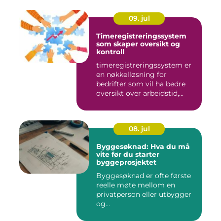
09. jul
Timeregistreringssystem
som skaper oversikt og
kontroll
timeregistreringssystem er
en nøkkelløsning for
bedrifter som vil ha bedre
oversikt over arbeidstid,...
08. jul
Byggesøknad: Hva du må
vite før du starter
byggeprosjektet
Byggesøknad er ofte første
reelle møte mellom en
privatperson eller utbygger
og...