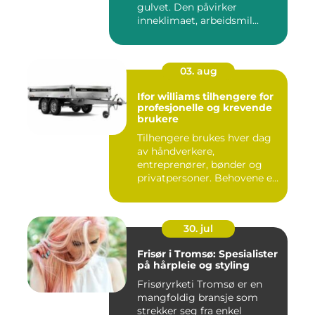
gulvet. Den påvirker
inneklimaet, arbeidsmil...
03. aug
Ifor williams tilhengere for
profesjonelle og krevende
brukere
Tilhengere brukes hver dag
av håndverkere,
entreprenører, bønder og
privatpersoner. Behovene er
ulik...
30. jul
Frisør i Tromsø: Spesialister
på hårpleie og styling
Frisøryrketi Tromsø er en
mangfoldig bransje som
strekker seg fra enkel