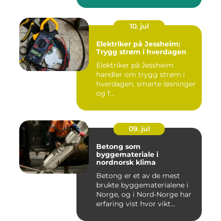
10. jul
Elektriker på Jessheim:
Trygg strøm i hverdagen
Elektriker på Jessheim
handler om trygg strøm i
hverdagen, smarte løsninger
og f...
09. jul
Betong som
byggemateriale i
nordnorsk klima
Betong er et av de mest
brukte byggematerialene i
Norge, og i Nord-Norge har
erfaring vist hvor vikt...