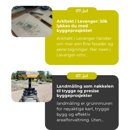
07. jul
Arkitekt i Levanger: Slik
lykkes du med
byggeprosjektet
Arkitekt i Levanger handler
om mer enn fine fasader og
pene tegninger. Når noen i
Levanger-omr...
07. jul
Landmåling som nøkkelen
til trygge og presise
byggeprosjekter
landmåling er grunnmuren
for nøyaktige kart, trygge
bygg og effektiv
arealforvaltning. Uten
presise ...