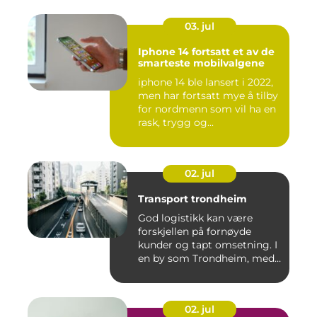
03. jul
Iphone 14 fortsatt et av de
smarteste mobilvalgene
iphone 14 ble lansert i 2022,
men har fortsatt mye å tilby
for nordmenn som vil ha en
rask, trygg og...
02. jul
Transport trondheim
God logistikk kan være
forskjellen på fornøyde
kunder og tapt omsetning. I
en by som Trondheim, med
...
02. jul