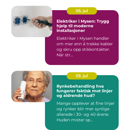
05. jul
Elektriker i Mysen: Trygg
hjelp til moderne
installasjoner
Elektriker i Mysen handler
om mer enn å trekke kabler
og skru opp stikkontakter.
Når str...
03. jul
Rynkebehandling hva
fungerer faktisk mot linjer
og aldrende hud?
Mange opplever at fine linjer
og rynker blir mer synlige
allerede i 30- og 40-årene.
Huden mister sp...