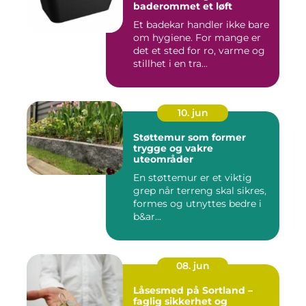
baderommet et løft
Et badekar handler ikke bare
om hygiene. For mange er
det et sted for ro, varme og
stillhet i en tra...
10. jun
Støttemur som former
trygge og vakre
uteområder
En støttemur er et viktig
grep når terreng skal sikres,
formes og utnyttes bedre i
b&ar...
08. jun
Låsesmed på Sortland –
faglig sikkerhet og