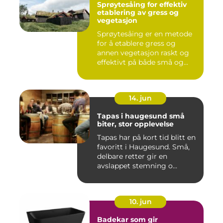
Sprøytesåing for effektiv
etablering av gress og
vegetasjon
Sprøytesåing er en metode
for å etablere gress og
annen vegetasjon raskt og
effektivt på både små og...
14. jun
Tapas i haugesund små
biter, stor opplevelse
Tapas har på kort tid blitt en
favoritt i Haugesund. Små,
delbare retter gir en
avslappet stemning o...
10. jun
Badekar som gir