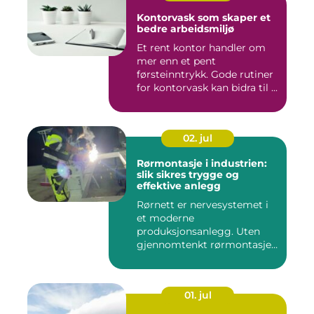
Kontorvask som skaper et
bedre arbeidsmiljø
Et rent kontor handler om
mer enn et pent
førsteinntrykk. Gode rutiner
for kontorvask kan bidra til ...
02. jul
Rørmontasje i industrien:
slik sikres trygge og
effektive anlegg
Rørnett er nervesystemet i
et moderne
produksjonsanlegg. Uten
gjennomtenkt rørmontasje
stopper både ...
01. jul