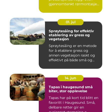
gjennomtenkt rørmontasje
stopper både ...
01. jul
Sprøytesåing for effektiv
etablering av gress og
vegetasjon
Sprøytesåing er en metode
for å etablere gress og
annen vegetasjon raskt og
effektivt på både små og...
14. jun
Tapas i haugesund små
biter, stor opplevelse
Tapas har på kort tid blitt en
favoritt i Haugesund. Små,
delbare retter gir en