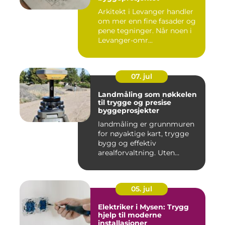
Arkitekt i Levanger handler
om mer enn fine fasader og
pene tegninger. Når noen i
Levanger-omr...
07. jul
Landmåling som nøkkelen
til trygge og presise
byggeprosjekter
landmåling er grunnmuren
for nøyaktige kart, trygge
bygg og effektiv
arealforvaltning. Uten
presise ...
05. jul
Elektriker i Mysen: Trygg
hjelp til moderne
installasjoner