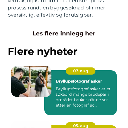
vedtak, og kan bidra til at en kompleks
prosess rundt en byggesøknad blir mer
oversiktlig, effektiv og forutsigbar.
Les flere innlegg her
Flere nyheter
07. aug
Bryllupsfotograf asker
Bryllupsfotograf asker er et
søkeord mange brudepar i
området bruker når de ser
etter en fotograf so...
05. aug