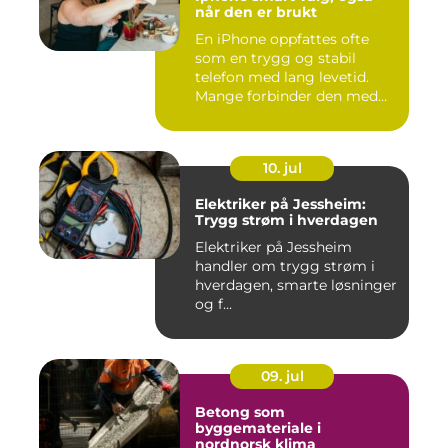
når den er brukt
En iPhone oppfattes ofte
som en trygg og stabil
telefon med lang levetid.
Mange forbinder den med
go...
10. jul
Elektriker på Jessheim:
Trygg strøm i hverdagen
Elektriker på Jessheim
handler om trygg strøm i
hverdagen, smarte løsninger
og f...
09. jul
Betong som
byggemateriale i
nordnorsk klima