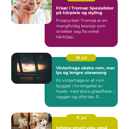
Frisør i Tromsø: Spesialister
på hårpleie og styling
Frisøryrketi Tromsø er en
mangfoldig bransje som
strekker seg fra enkel
hårklipp...
18. jul
Vinterhage ekstra rom, mer
lys og lengre utesesong
En vinterhage er et rom
bygget i forlengelse av
huset, med store glassflater i
vegger og ofte tak. R...
11. jul
Iphone smart valg, også