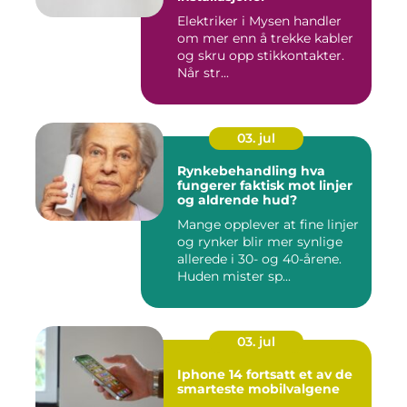
Elektriker i Mysen handler
om mer enn å trekke kabler
og skru opp stikkontakter.
Når str...
03. jul
Rynkebehandling hva
fungerer faktisk mot linjer
og aldrende hud?
Mange opplever at fine linjer
og rynker blir mer synlige
allerede i 30- og 40-årene.
Huden mister sp...
03. jul
Iphone 14 fortsatt et av de
smarteste mobilvalgene