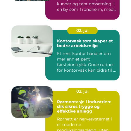
kunder og tapt omsetning. I
en by som Trondheim, med
...
02. jul
Kontorvask som skaper et
bedre arbeidsmiljø
Et rent kontor handler om
mer enn et pent
førsteinntrykk. Gode rutiner
for kontorvask kan bidra til ...
02. jul
Rørmontasje i industrien:
slik sikres trygge og
effektive anlegg
Rørnett er nervesystemet i
et moderne
produksjonsanlegg. Uten