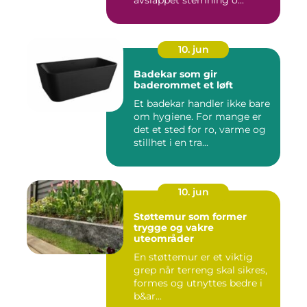
avslappet stemning o...
10. jun
Badekar som gir
baderommet et løft
Et badekar handler ikke bare
om hygiene. For mange er
det et sted for ro, varme og
stillhet i en tra...
10. jun
Støttemur som former
trygge og vakre
uteområder
En støttemur er et viktig
grep når terreng skal sikres,
formes og utnyttes bedre i
b&ar...