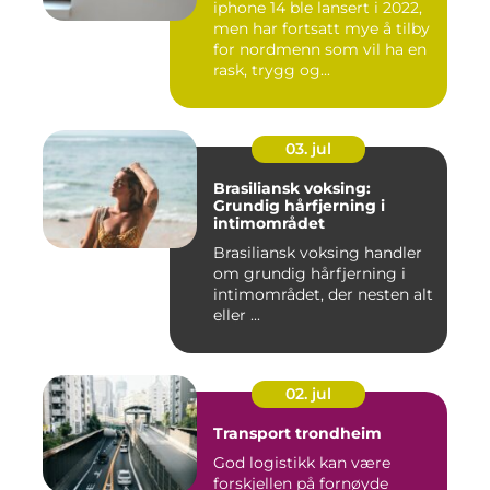
iphone 14 ble lansert i 2022,
men har fortsatt mye å tilby
for nordmenn som vil ha en
rask, trygg og...
03. jul
Brasiliansk voksing:
Grundig hårfjerning i
intimområdet
Brasiliansk voksing handler
om grundig hårfjerning i
intimområdet, der nesten alt
eller ...
02. jul
Transport trondheim
God logistikk kan være
forskjellen på fornøyde