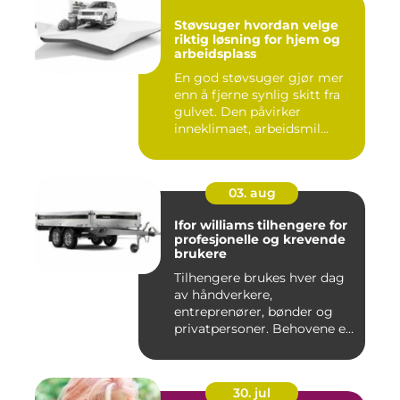
Støvsuger hvordan velge
riktig løsning for hjem og
arbeidsplass
En god støvsuger gjør mer
enn å fjerne synlig skitt fra
gulvet. Den påvirker
inneklimaet, arbeidsmil...
03. aug
Ifor williams tilhengere for
profesjonelle og krevende
brukere
Tilhengere brukes hver dag
av håndverkere,
entreprenører, bønder og
privatpersoner. Behovene er
ulik...
30. jul