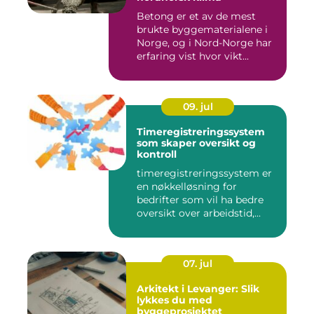
Betong er et av de mest
brukte byggematerialene i
Norge, og i Nord-Norge har
erfaring vist hvor vikt...
09. jul
Timeregistreringssystem
som skaper oversikt og
kontroll
timeregistreringssystem er
en nøkkelløsning for
bedrifter som vil ha bedre
oversikt over arbeidstid,...
07. jul
Arkitekt i Levanger: Slik
lykkes du med
byggeprosjektet