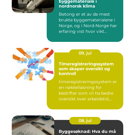
byggemateriale i
nordnorsk klima
Betong er et av de mest
brukte byggematerialene i
Norge, og i Nord-Norge har
erfaring vist hvor vikt...
09. jul
Timeregistreringssystem
som skaper oversikt og
kontroll
timeregistreringssystem er
en nøkkelløsning for
bedrifter som vil ha bedre
oversikt over arbeidstid,...
08. jul
Byggesøknad: Hva du må