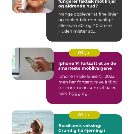
fungerer faktisk mot linjer
og aldrende hud?
Mange opplever at fine linjer
og rynker blir mer synlige
allerede i 30- og 40-årene.
Huden mister sp...
03. jul
Iphone 14 fortsatt et av de
smarteste mobilvalgene
iphone 14 ble lansert i 2022,
men har fortsatt mye å tilby
for nordmenn som vil ha en
rask, trygg og...
03. jul
Brasiliansk voksing:
Grundig hårfjerning i