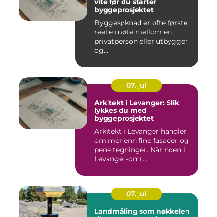
vite før du starter
byggeprosjektet
Byggesøknad er ofte første
reelle møte mellom en
privatperson eller utbygger
og...
07. jul
Arkitekt i Levanger: Slik
lykkes du med
byggeprosjektet
Arkitekt i Levanger handler
om mer enn fine fasader og
pene tegninger. Når noen i
Levanger-omr...
07. jul
Landmåling som nøkkelen