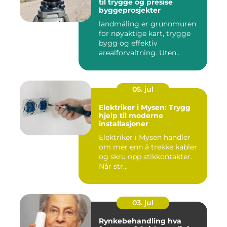
til trygge og presise
byggeprosjekter
landmåling er grunnmuren
for nøyaktige kart, trygge
bygg og effektiv
arealforvaltning. Uten
presise ...
05. jul
Elektriker i Mysen: Trygg
hjelp til moderne
installasjoner
Elektriker i Mysen handler
om mer enn å trekke kabler
og skru opp stikkontakter.
Når str...
03. jul
Rynkebehandling hva