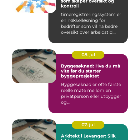
som skaper oversikt og
kontroll
timeregistreringssystem er
en nøkkelløsning for
bedrifter som vil ha bedre
oversikt over arbeidstid,...
08. jul
Byggesøknad: Hva du må
vite før du starter
byggeprosjektet
Byggesøknad er ofte første
reelle møte mellom en
privatperson eller utbygger
og...
07. jul
Arkitekt i Levanger: Slik