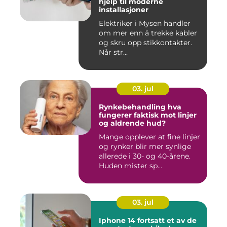
hjelp til moderne
installasjoner
Elektriker i Mysen handler
om mer enn å trekke kabler
og skru opp stikkontakter.
Når str...
03. jul
Rynkebehandling hva
fungerer faktisk mot linjer
og aldrende hud?
Mange opplever at fine linjer
og rynker blir mer synlige
allerede i 30- og 40-årene.
Huden mister sp...
03. jul
Iphone 14 fortsatt et av de