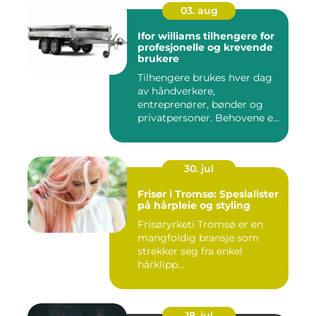
03. aug
Ifor williams tilhengere for
profesjonelle og krevende
brukere
Tilhengere brukes hver dag
av håndverkere,
entreprenører, bønder og
privatpersoner. Behovene er
ulik...
30. jul
Frisør i Tromsø: Spesialister
på hårpleie og styling
Frisøryrketi Tromsø er en
mangfoldig bransje som
strekker seg fra enkel
hårklipp...
18. jul