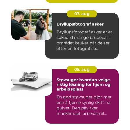
07. aug
Bryllupsfotograf asker
Bryllupsfotograf asker er et
søkeord mange brudepar i
området bruker når de ser
etter en fotograf so...
05. aug
Støvsuger hvordan velge
riktig løsning for hjem og
arbeidsplass
En god støvsuger gjør mer
enn å fjerne synlig skitt fra
gulvet. Den påvirker
inneklimaet, arbeidsmil...