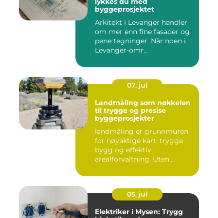
lykkes du med
byggeprosjektet
Arkitekt i Levanger handler
om mer enn fine fasader og
pene tegninger. Når noen i
Levanger-omr...
07. jul
Landmåling som nøkkelen
til trygge og presise
byggeprosjekter
landmåling er grunnmuren
for nøyaktige kart, trygge
bygg og effektiv
arealforvaltning. Uten
presise ...
05. jul
Elektriker i Mysen: Trygg