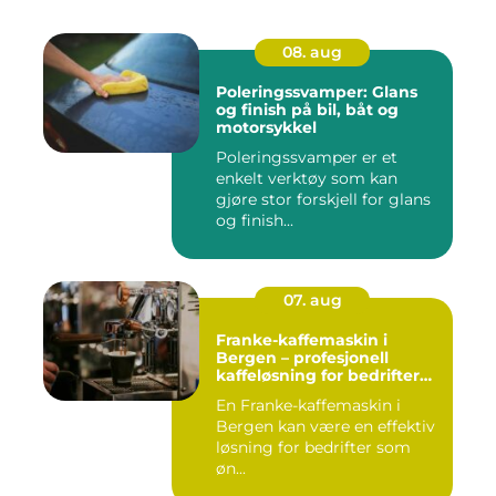
08. aug
Poleringssvamper: Glans
og finish på bil, båt og
motorsykkel
Poleringssvamper er et
enkelt verktøy som kan
gjøre stor forskjell for glans
og finish...
07. aug
Franke-kaffemaskin i
Bergen – profesjonell
kaffeløsning for bedrifter
som ønsker bedre kaffe
En Franke-kaffemaskin i
Bergen kan være en effektiv
løsning for bedrifter som
øn...