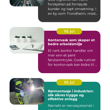
forskjellen på fornøyde
kunder og tapt omsetning. I
en by som Trondheim, med
...
02. jul
Kontorvask som skaper et
bedre arbeidsmiljø
Et rent kontor handler om
mer enn et pent
førsteinntrykk. Gode rutiner
for kontorvask kan bidra til ...
02. jul
Rørmontasje i industrien:
slik sikres trygge og
effektive anlegg
Rørnett er nervesystemet i