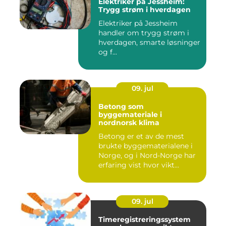
Elektriker på Jessheim:
Trygg strøm i hverdagen
Elektriker på Jessheim
handler om trygg strøm i
hverdagen, smarte løsninger
og f...
09. jul
Betong som
byggemateriale i
nordnorsk klima
Betong er et av de mest
brukte byggematerialene i
Norge, og i Nord-Norge har
erfaring vist hvor vikt...
09. jul
Timeregistreringssystem