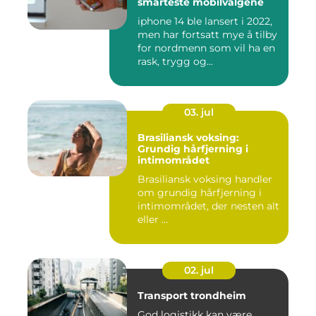
smarteste mobilvalgene
iphone 14 ble lansert i 2022,
men har fortsatt mye å tilby
for nordmenn som vil ha en
rask, trygg og...
03. jul
Brasiliansk voksing:
Grundig hårfjerning i
intimområdet
Brasiliansk voksing handler
om grundig hårfjerning i
intimområdet, der nesten alt
eller ...
02. jul
Transport trondheim
God logistikk kan være