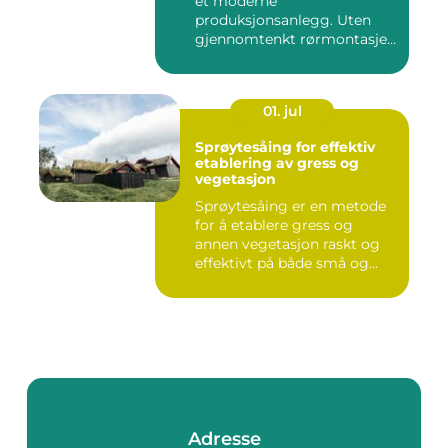
et moderne
produksjonsanlegg. Uten
gjennomtenkt rørmontasje
stopper både ...
01. jul
Sprøytesåing for effektiv
etablering av gress og
vegetasjon
Sprøytesåing er en metode
for å etablere gress og
annen vegetasjon raskt og
effektivt på både små og...
Adresse