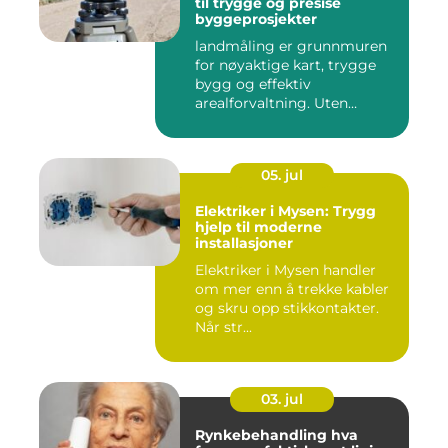
til trygge og presise
byggeprosjekter
landmåling er grunnmuren
for nøyaktige kart, trygge
bygg og effektiv
arealforvaltning. Uten
presise ...
05. jul
Elektriker i Mysen: Trygg
hjelp til moderne
installasjoner
Elektriker i Mysen handler
om mer enn å trekke kabler
og skru opp stikkontakter.
Når str...
03. jul
Rynkebehandling hva