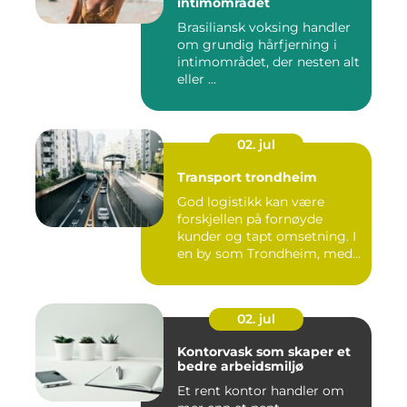
intimområdet
Brasiliansk voksing handler
om grundig hårfjerning i
intimområdet, der nesten alt
eller ...
02. jul
Transport trondheim
God logistikk kan være
forskjellen på fornøyde
kunder og tapt omsetning. I
en by som Trondheim, med
...
02. jul
Kontorvask som skaper et
bedre arbeidsmiljø
Et rent kontor handler om