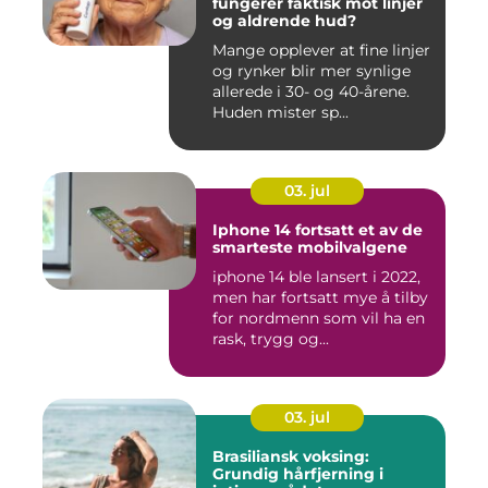
fungerer faktisk mot linjer
og aldrende hud?
Mange opplever at fine linjer
og rynker blir mer synlige
allerede i 30- og 40-årene.
Huden mister sp...
03. jul
Iphone 14 fortsatt et av de
smarteste mobilvalgene
iphone 14 ble lansert i 2022,
men har fortsatt mye å tilby
for nordmenn som vil ha en
rask, trygg og...
03. jul
Brasiliansk voksing:
Grundig hårfjerning i