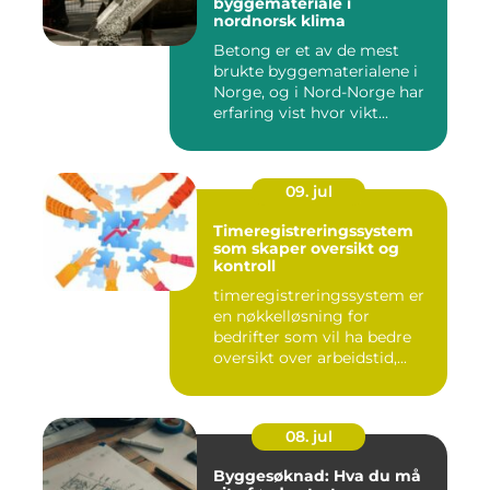
byggemateriale i
nordnorsk klima
Betong er et av de mest
brukte byggematerialene i
Norge, og i Nord-Norge har
erfaring vist hvor vikt...
09. jul
Timeregistreringssystem
som skaper oversikt og
kontroll
timeregistreringssystem er
en nøkkelløsning for
bedrifter som vil ha bedre
oversikt over arbeidstid,...
08. jul
Byggesøknad: Hva du må