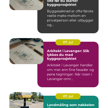
vite før du starter
byggeprosjektet
Byggesøknad er ofte første
reelle møte mellom en
privatperson eller utbygger
og...
07. jul
Arkitekt i Levanger: Slik
lykkes du med
byggeprosjektet
Arkitekt i Levanger handler
om mer enn fine fasader og
pene tegninger. Når noen i
Levanger-omr...
07. jul
Landmåling som nøkkelen