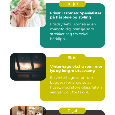
30. jul
Frisør i Tromsø: Spesialister
på hårpleie og styling
Frisøryrketi Tromsø er en
mangfoldig bransje som
strekker seg fra enkel
hårklipp...
18. jul
Vinterhage ekstra rom, mer
lys og lengre utesesong
En vinterhage er et rom
bygget i forlengelse av
huset, med store glassflater i
vegger og ofte tak. R...
11. jul