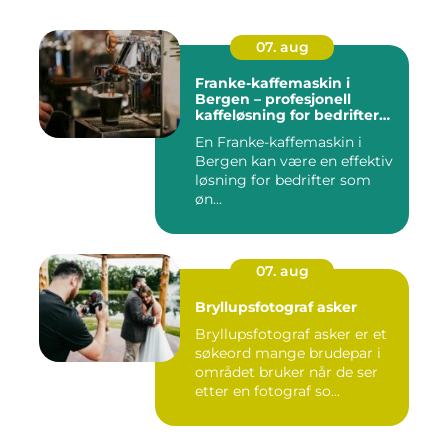
07. aug
Franke-kaffemaskin i
Bergen – profesjonell
kaffeløsning for bedrifter
som ønsker bedre kaffe
En Franke-kaffemaskin i
Bergen kan være en effektiv
løsning for bedrifter som
øn...
07. aug
Bryllupsfotograf asker
Bryllupsfotograf asker er et
søkeord mange brudepar i
området bruker når de ser
etter en fotograf so...