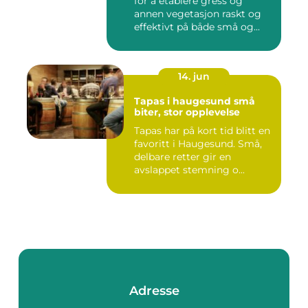
for å etablere gress og
annen vegetasjon raskt og
effektivt på både små og...
14. jun
Tapas i haugesund små
biter, stor opplevelse
Tapas har på kort tid blitt en
favoritt i Haugesund. Små,
delbare retter gir en
avslappet stemning o...
Adresse