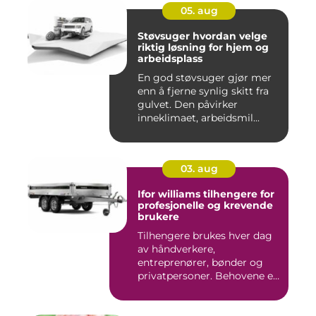
05. aug
Støvsuger hvordan velge
riktig løsning for hjem og
arbeidsplass
En god støvsuger gjør mer
enn å fjerne synlig skitt fra
gulvet. Den påvirker
inneklimaet, arbeidsmil...
03. aug
Ifor williams tilhengere for
profesjonelle og krevende
brukere
Tilhengere brukes hver dag
av håndverkere,
entreprenører, bønder og
privatpersoner. Behovene er
ulik...