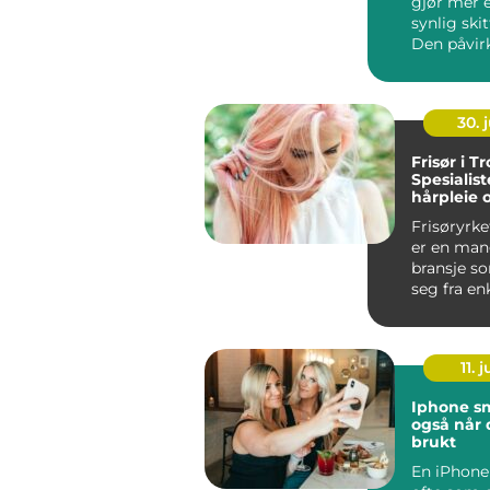
gjør mer e
synlig skit
Den påvir
inneklimae
arbeidsmil.
30. j
Frisør i T
Spesialist
hårpleie 
Frisøryrk
er en man
bransje s
seg fra en
hårklipp...
11. j
Iphone smart valg,
også når 
brukt
En iPhone