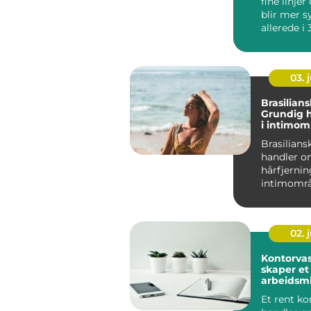
fine linjer
blir mer s
allerede i
årene. Hu
sp...
03. j
Brasilians
Grundig h
i intimom
Brasilians
handler o
hårfjernin
intimområ
nesten alt e
02. j
Kontorva
skaper et
arbeidsmi
Et rent ko