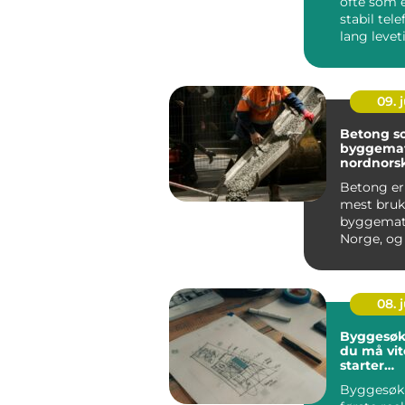
ofte som 
stabil tel
lang leve
forbinder
go...
09. j
Betong s
byggemate
nordnors
Betong er
mest bruk
byggemate
Norge, og 
Norge har
vist hvor vi
08. j
Byggesøk
du må vit
starter
byggepro
Byggesøkn