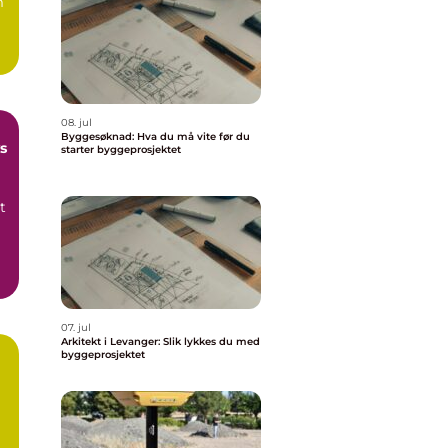
m
08. jul
Byggesøknad: Hva du må vite før du
s
starter byggeprosjektet
t
07. jul
Arkitekt i Levanger: Slik lykkes du med
byggeprosjektet