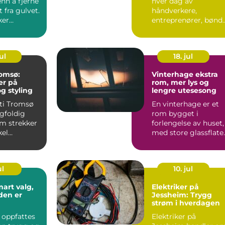
nn å fjerne
hver dag av
t fra gulvet.
håndverkere,
ker
entreprenører, bønd
t,
og privatpersoner.
..
Behovene er ulik...
ul
18. jul
romsø:
Vinterhage ekstra
er på
rom, mer lys og
og styling
lengre utesesong
eti Tromsø
En vinterhage er et
gfoldig
rom bygget i
om strekker
forlengelse av huset,
kel
med store glassflate
i vegger og ofte tak.
R...
ul
10. jul
Elektriker på
den er
Jessheim: Trygg
strøm i hverdagen
 oppfattes
Elektriker på