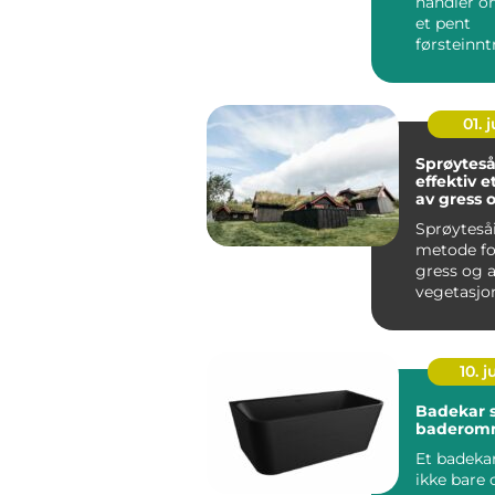
handler o
et pent
førsteinnt
rutiner fo
kan bidra ti
01. j
Sprøyteså
effektiv e
av gress 
vegetasj
Sprøyteså
metode fo
gress og 
vegetasjo
effektivt 
og...
10. 
Badekar 
baderomm
Et badeka
ikke bare