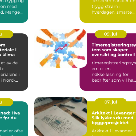
en trygg og
Jessheim handler o
efon med
trygg strøm i
tid. Mange
hverdagen, smarte
 den med
løsninger og f...
ul
09. jul
om
Timeregistreringssy
riale i
tem som skaper
k klima
oversikt og kontroll
 et av de
timeregistreringssys
te
em er en
rialene i
nøkkelløsning for
i Nord-
bedrifter som vil ha
 erfaring
bedre oversikt over
kt...
arbeidstid,...
ul
07. jul
nad: Hva
Arkitekt i Levanger:
e før du
Slik lykkes du med
byggeprosjektet
sjektet
ad er ofte
Arkitekt i Levanger