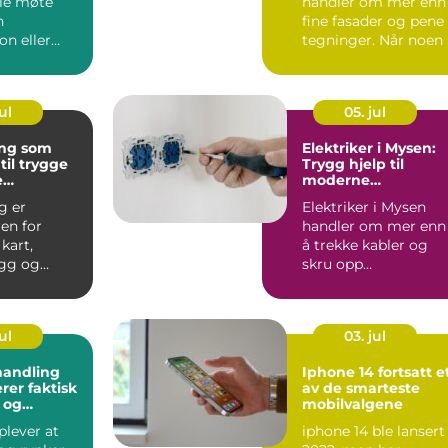
lle møte
handler om mer enn
n
fine fasader og pene
on eller
tegninger. Når noen 
g...
Levanger-omr...
ul
05. jul
ng som
Elektriker i Mysen:
til trygge
Trygg hjelp til
e
moderne
sjekter
installasjoner
g er
Elektriker i Mysen
en for
handler om mer enn
kart,
å trekke kabler og
gg og
skru opp
stikkontakter. Når
ltning. Uten
str...
ul
03. jul
andling
Iphone 14 fortsatt et
rer faktisk
av de smarteste
r og
mobilvalgene
 hud?
lever at
iphone 14 ble lansert 