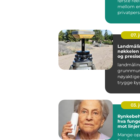
første ree
mellom e
privatpers
utbygger o
07. j
Landmåli
nøkkelen 
og presis
byggepro
landmålin
grunnmur
nøyaktige 
trygge by
effektiv
arealforva
presise ...
03. j
Rynkebeh
hva funge
mot linje
aldrende
Mange opp