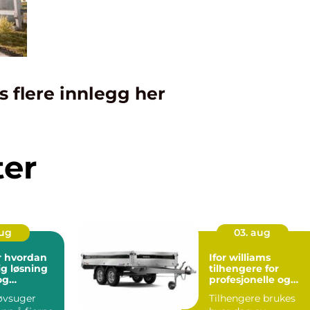
s flere innlegg her
ter
aug
03. aug
an
Ifor williams
ig løsning
tilhengere for
og
profesjonelle og
ass
krevende brukere
øvsuger
Tilhengere brukes