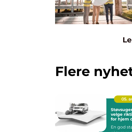
Le
Flere nyhe
05. 
Støvsuger hvord
velge rikt
for hjem 
arbeidspl
En god st