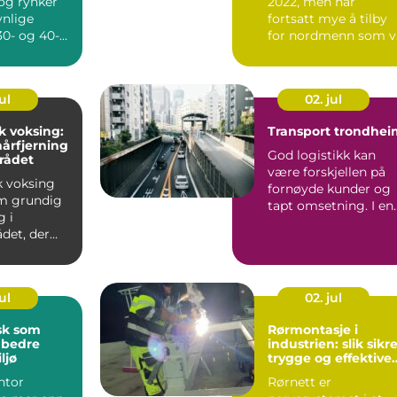
 og rynker
2022, men har
ynlige
fortsatt mye å tilby
 30- og 40-
for nordmenn som vi
den mister
ha en rask, trygg og..
ul
02. jul
k voksing:
Transport trondhei
årfjerning
God logistikk kan
rådet
være forskjellen på
k voksing
fornøyde kunder og
m grundig
tapt omsetning. I en
g i
by som Trondheim,
det, der
med ...
ller ...
ul
02. jul
sk som
Rørmontasje i
 bedre
industrien: slik sikr
ljø
trygge og effektive
anlegg
ntor
Rørnett er