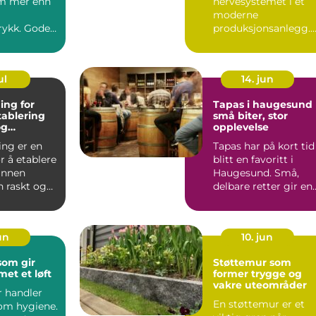
m mer enn
nervesystemet i et
moderne
rykk. Gode
produksjonsanlegg.
r kontorvask
Uten gjennomtenkt
l ...
rørmontasje stopper
både ...
ul
14. jun
ing for
Tapas i haugesund
tablering
små biter, stor
og
opplevelse
on
ing er en
Tapas har på kort tid
r å etablere
blitt en favoritt i
annen
Haugesund. Små,
n raskt og
delbare retter gir en
på både små
avslappet stemning
o...
jun
10. jun
som gir
Støttemur som
et et løft
former trygge og
vakre uteområder
r handler
En støttemur er et
 om hygiene.