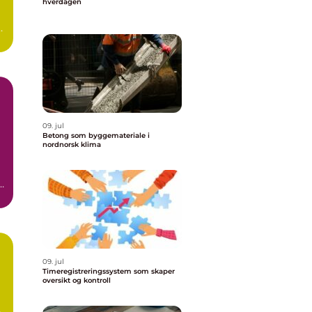
hverdagen
er
09. jul
Betong som byggemateriale i
nordnorsk klima
r
09. jul
Timeregistreringssystem som skaper
oversikt og kontroll