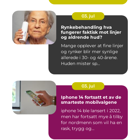
03. jul
Rynkebehandling hva
fungerer faktisk mot linjer
og aldrende hud?
Mange opplever at fine linjer
og rynker blir mer synlige
allerede i 30- og 40-årene.
Huden mister sp...
03. jul
Iphone 14 fortsatt et av de
smarteste mobilvalgene
iphone 14 ble lansert i 2022,
men har fortsatt mye å tilby
for nordmenn som vil ha en
rask, trygg og...