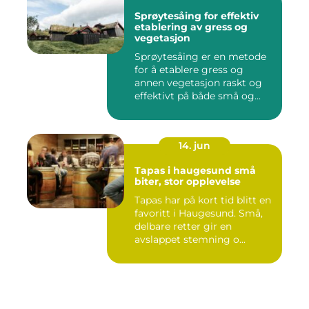
Sprøytesåing for effektiv
etablering av gress og
vegetasjon
Sprøytesåing er en metode
for å etablere gress og
annen vegetasjon raskt og
effektivt på både små og...
14. jun
Tapas i haugesund små
biter, stor opplevelse
Tapas har på kort tid blitt en
favoritt i Haugesund. Små,
delbare retter gir en
avslappet stemning o...