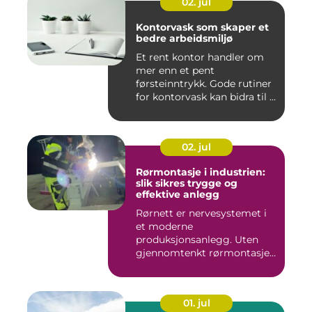
02. jul
Kontorvask som skaper et
bedre arbeidsmiljø
Et rent kontor handler om
mer enn et pent
førsteinntrykk. Gode rutiner
for kontorvask kan bidra til ...
02. jul
Rørmontasje i industrien:
slik sikres trygge og
effektive anlegg
Rørnett er nervesystemet i
et moderne
produksjonsanlegg. Uten
gjennomtenkt rørmontasje
stopper både ...
01. jul