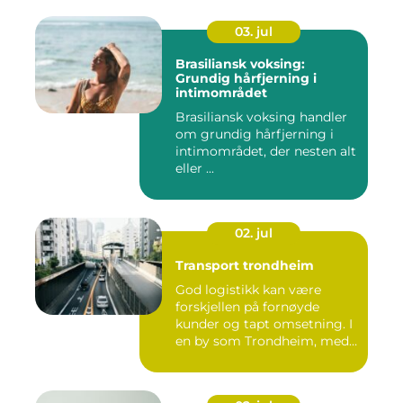
03. jul
Brasiliansk voksing:
Grundig hårfjerning i
intimområdet
Brasiliansk voksing handler
om grundig hårfjerning i
intimområdet, der nesten alt
eller ...
02. jul
Transport trondheim
God logistikk kan være
forskjellen på fornøyde
kunder og tapt omsetning. I
en by som Trondheim, med
...