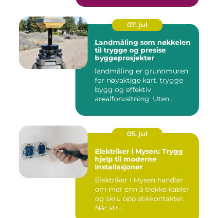
07. jul
Landmåling som nøkkelen
til trygge og presise
byggeprosjekter
landmåling er grunnmuren
for nøyaktige kart, trygge
bygg og effektiv
arealforvaltning. Uten
presise ...
05. jul
Elektriker i Mysen: Trygg
hjelp til moderne
installasjoner
Elektriker i Mysen handler
om mer enn å trekke kabler
og skru opp stikkontakter.
Når str...