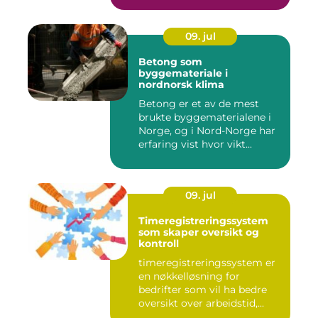
09. jul
Betong som
byggemateriale i
nordnorsk klima
Betong er et av de mest
brukte byggematerialene i
Norge, og i Nord-Norge har
erfaring vist hvor vikt...
09. jul
Timeregistreringssystem
som skaper oversikt og
kontroll
timeregistreringssystem er
en nøkkelløsning for
bedrifter som vil ha bedre
oversikt over arbeidstid,...