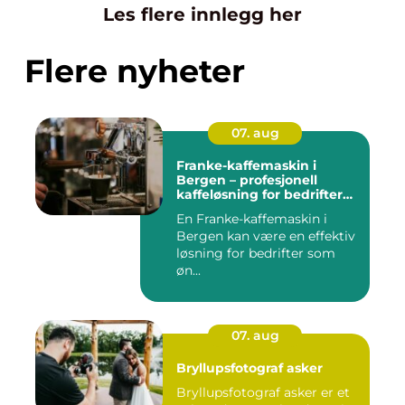
Les flere innlegg her
Flere nyheter
07. aug
Franke-kaffemaskin i
Bergen – profesjonell
kaffeløsning for bedrifter
som ønsker bedre kaffe
En Franke-kaffemaskin i
Bergen kan være en effektiv
løsning for bedrifter som
øn...
07. aug
Bryllupsfotograf asker
Bryllupsfotograf asker er et