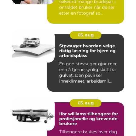
søkeord mange brudepar i
området bruker når de ser
etter en fotograf so...
05. aug
Støvsuger hvordan velge
riktig løsning for hjem og
arbeidsplass
En god støvsuger gjør mer
enn å fjerne synlig skitt fra
gulvet. Den påvirker
inneklimaet, arbeidsmil...
03. aug
Ifor williams tilhengere for
profesjonelle og krevende
brukere
Tilhengere brukes hver dag