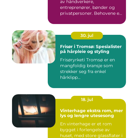
av håndverkere,
entreprenører, bønder og
privatpersoner. Behovene er
ulik...
30. jul
Frisør i Tromsø: Spesialister
på hårpleie og styling
Frisøryrketi Tromsø er en
mangfoldig bransje som
strekker seg fra enkel
hårklipp...
18. jul
Vinterhage ekstra rom, mer
lys og lengre utesesong
En vinterhage er et rom
bygget i forlengelse av
huset, med store glassflater i