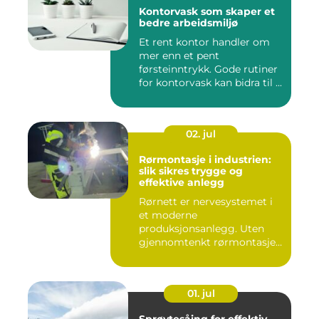
Kontorvask som skaper et
bedre arbeidsmiljø
Et rent kontor handler om
mer enn et pent
førsteinntrykk. Gode rutiner
for kontorvask kan bidra til ...
02. jul
Rørmontasje i industrien:
slik sikres trygge og
effektive anlegg
Rørnett er nervesystemet i
et moderne
produksjonsanlegg. Uten
gjennomtenkt rørmontasje
stopper både ...
01. jul