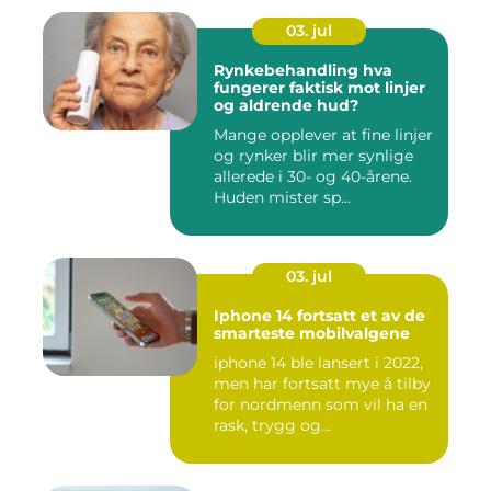
03. jul
Rynkebehandling hva
fungerer faktisk mot linjer
og aldrende hud?
Mange opplever at fine linjer
og rynker blir mer synlige
allerede i 30- og 40-årene.
Huden mister sp...
03. jul
Iphone 14 fortsatt et av de
smarteste mobilvalgene
iphone 14 ble lansert i 2022,
men har fortsatt mye å tilby
for nordmenn som vil ha en
rask, trygg og...