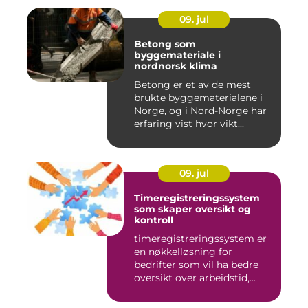
09. jul
Betong som
byggemateriale i
nordnorsk klima
Betong er et av de mest
brukte byggematerialene i
Norge, og i Nord-Norge har
erfaring vist hvor vikt...
09. jul
Timeregistreringssystem
som skaper oversikt og
kontroll
timeregistreringssystem er
en nøkkelløsning for
bedrifter som vil ha bedre
oversikt over arbeidstid,...