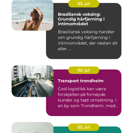
03. jul
Brasiliansk voksing:
Grundig hårfjerning i
intimområdet
Brasiliansk voksing handler
om grundig hårfjerning i
intimområdet, der nesten alt
eller ...
02. jul
Transport trondheim
God logistikk kan være
forskjellen på fornøyde
kunder og tapt omsetning. I
en by som Trondheim, med
...
02. jul