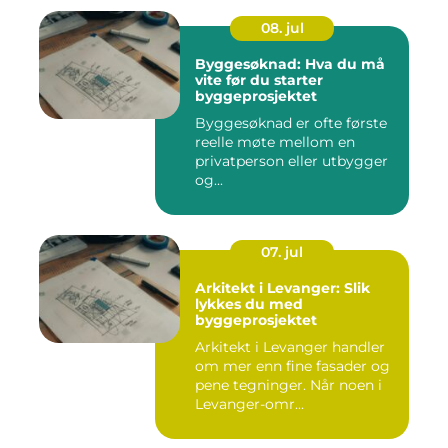
08. jul
Byggesøknad: Hva du må
vite før du starter
byggeprosjektet
Byggesøknad er ofte første
reelle møte mellom en
privatperson eller utbygger
og...
07. jul
Arkitekt i Levanger: Slik
lykkes du med
byggeprosjektet
Arkitekt i Levanger handler
om mer enn fine fasader og
pene tegninger. Når noen i
Levanger-omr...