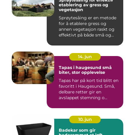
Sprøytesåing for effektiv
etablering av gress og
vegetasjon
Sprøytesåing er en metode
for å etablere gress og
annen vegetasjon raskt og
effektivt på både små og...
14. jun
Tapas i haugesund små
biter, stor opplevelse
Tapas har på kort tid blitt en
favoritt i Haugesund. Små,
delbare retter gir en
avslappet stemning o...
10. jun
Badekar som gir