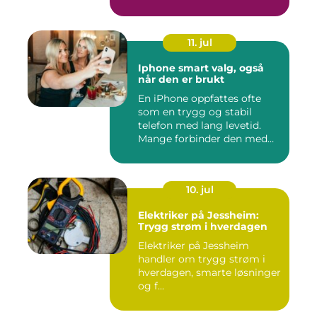
11. jul
Iphone smart valg, også
når den er brukt
En iPhone oppfattes ofte
som en trygg og stabil
telefon med lang levetid.
Mange forbinder den med
go...
10. jul
Elektriker på Jessheim:
Trygg strøm i hverdagen
Elektriker på Jessheim
handler om trygg strøm i
hverdagen, smarte løsninger
og f...