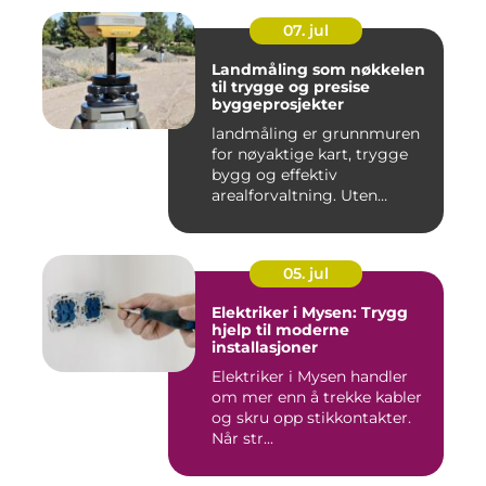
07. jul
Landmåling som nøkkelen
til trygge og presise
byggeprosjekter
landmåling er grunnmuren
for nøyaktige kart, trygge
bygg og effektiv
arealforvaltning. Uten
presise ...
05. jul
Elektriker i Mysen: Trygg
hjelp til moderne
installasjoner
Elektriker i Mysen handler
om mer enn å trekke kabler
og skru opp stikkontakter.
Når str...