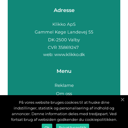
Adresse
web:
www.klikko.dk
Menu
Reklame
Om oss
Cookies
På vores website bruges cookies til at huske dine
indstillinger, statistik og personalisering af indhold og
Kontakt Oss
annoncer. Denne information deles med tredjepart. Ved
Sitemap
fortsat brug af websiden godkender du cookiepolitikken.
Ok
Privatlivspolitik