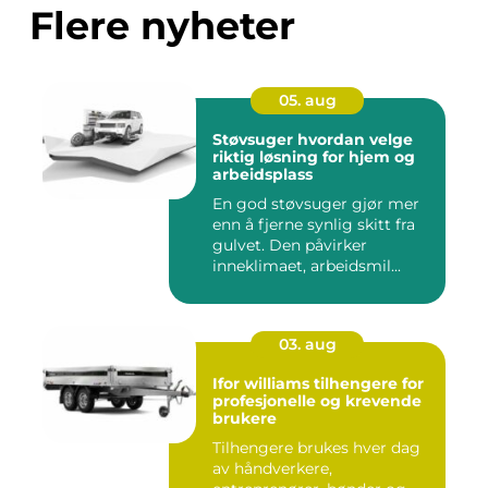
Flere nyheter
05. aug
Støvsuger hvordan velge
riktig løsning for hjem og
arbeidsplass
En god støvsuger gjør mer
enn å fjerne synlig skitt fra
gulvet. Den påvirker
inneklimaet, arbeidsmil...
03. aug
Ifor williams tilhengere for
profesjonelle og krevende
brukere
Tilhengere brukes hver dag
av håndverkere,