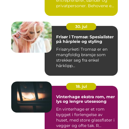
entreprenører, bønder og
privatpersoner. Behovene er
ulik...
30. jul
Frisør i Tromsø: Spesialister
på hårpleie og styling
Frisøryrketi Tromsø er en
mangfoldig bransje som
strekker seg fra enkel
hårklipp...
18. jul
Vinterhage ekstra rom, mer
lys og lengre utesesong
En vinterhage er et rom
bygget i forlengelse av
huset, med store glassflater i
vegger og ofte tak. R...