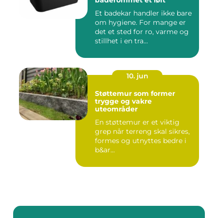
baderommet et løft
Et badekar handler ikke bare
om hygiene. For mange er
det et sted for ro, varme og
stillhet i en tra...
10. jun
Støttemur som former
trygge og vakre
uteområder
En støttemur er et viktig
grep når terreng skal sikres,
formes og utnyttes bedre i
b&ar...