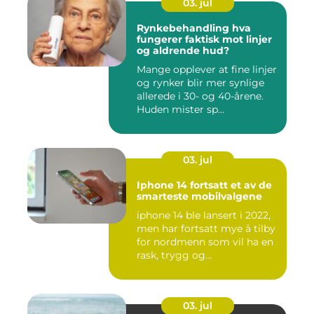
03. jul
Rynkebehandling hva
fungerer faktisk mot linjer
og aldrende hud?
Mange opplever at fine linjer
og rynker blir mer synlige
allerede i 30- og 40-årene.
Huden mister sp...
03. jul
Iphone 14 fortsatt et av de
smarteste mobilvalgene
iphone 14 ble lansert i 2022,
men har fortsatt mye å tilby
for nordmenn som vil ha en
rask, trygg og...
03. jul