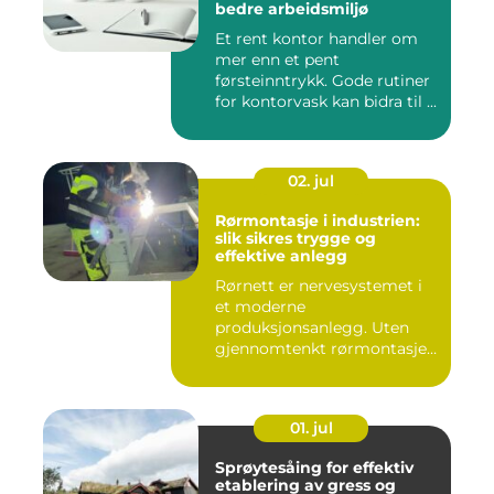
bedre arbeidsmiljø
Et rent kontor handler om
mer enn et pent
førsteinntrykk. Gode rutiner
for kontorvask kan bidra til ...
02. jul
Rørmontasje i industrien:
slik sikres trygge og
effektive anlegg
Rørnett er nervesystemet i
et moderne
produksjonsanlegg. Uten
gjennomtenkt rørmontasje
stopper både ...
01. jul
Sprøytesåing for effektiv
etablering av gress og