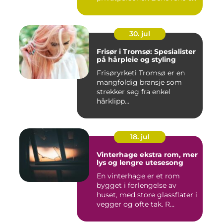
ulik...
30. jul
Frisør i Tromsø: Spesialister
på hårpleie og styling
Frisøryrketi Tromsø er en
mangfoldig bransje som
strekker seg fra enkel
hårklipp...
18. jul
Vinterhage ekstra rom, mer
lys og lengre utesesong
En vinterhage er et rom
bygget i forlengelse av
huset, med store glassflater i
vegger og ofte tak. R...