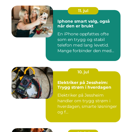
11. jul
Iphone smart valg, også
når den er brukt
En iPhone oppfattes ofte
som en trygg og stabil
telefon med lang levetid.
Mange forbinder den med
go...
10. jul
Elektriker på Jessheim:
Trygg strøm i hverdagen
Elektriker på Jessheim
handler om trygg strøm i
hverdagen, smarte løsninger
og f...