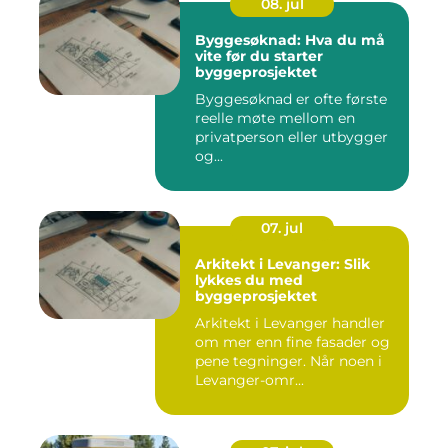
08. jul
Byggesøknad: Hva du må
vite før du starter
byggeprosjektet
Byggesøknad er ofte første
reelle møte mellom en
privatperson eller utbygger
og...
07. jul
Arkitekt i Levanger: Slik
lykkes du med
byggeprosjektet
Arkitekt i Levanger handler
om mer enn fine fasader og
pene tegninger. Når noen i
Levanger-omr...