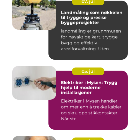
07. jul
Landmåling som nøkkelen
til trygge og presise
byggeprosjekter
landmåling er grunnmuren
for nøyaktige kart, trygge
bygg og effektiv
arealforvaltning. Uten
presise ...
05. jul
Elektriker i Mysen: Trygg
hjelp til moderne
installasjoner
Elektriker i Mysen handler
om mer enn å trekke kabler
og skru opp stikkontakter.
Når str...