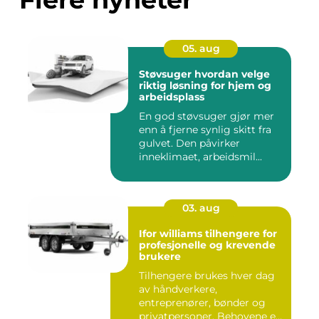
05. aug
Støvsuger hvordan velge
riktig løsning for hjem og
arbeidsplass
En god støvsuger gjør mer
enn å fjerne synlig skitt fra
gulvet. Den påvirker
inneklimaet, arbeidsmil...
03. aug
Ifor williams tilhengere for
profesjonelle og krevende
brukere
Tilhengere brukes hver dag
av håndverkere,
entreprenører, bønder og
privatpersoner. Behovene er