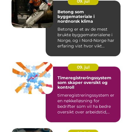
09. jul
Betong som
byggemateriale i
nordnorsk klima
Betong er et av de mest
brukte byggematerialene i
Norge, og i Nord-Norge har
erfaring vist hvor vikt...
09. jul
Timeregistreringssystem
som skaper oversikt og
kontroll
timeregistreringssystem er
en nøkkelløsning for
bedrifter som vil ha bedre
oversikt over arbeidstid,...