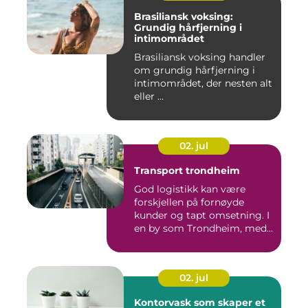
Brasiliansk voksing:
Grundig hårfjerning i
intimområdet
Brasiliansk voksing handler
om grundig hårfjerning i
intimområdet, der nesten alt
eller ...
02. jul
Transport trondheim
God logistikk kan være
forskjellen på fornøyde
kunder og tapt omsetning. I
en by som Trondheim, med
...
02. jul
Kontorvask som skaper et