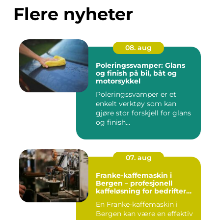
Flere nyheter
08. aug
Poleringssvamper: Glans
og finish på bil, båt og
motorsykkel
Poleringssvamper er et
enkelt verktøy som kan
gjøre stor forskjell for glans
og finish...
07. aug
Franke-kaffemaskin i
Bergen – profesjonell
kaffeløsning for bedrifter
som ønsker bedre kaffe
En Franke-kaffemaskin i
Bergen kan være en effektiv