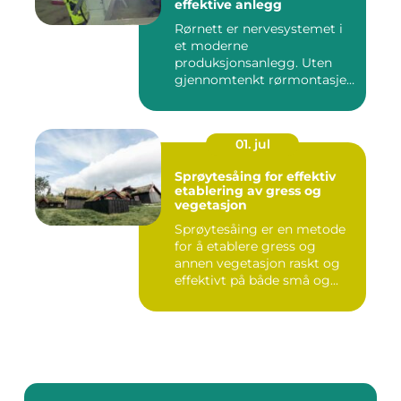
effektive anlegg
Rørnett er nervesystemet i
et moderne
produksjonsanlegg. Uten
gjennomtenkt rørmontasje
stopper både ...
01. jul
Sprøytesåing for effektiv
etablering av gress og
vegetasjon
Sprøytesåing er en metode
for å etablere gress og
annen vegetasjon raskt og
effektivt på både små og...