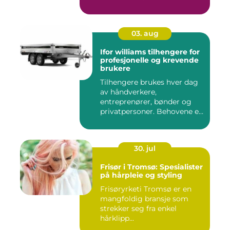
03. aug
Ifor williams tilhengere for
profesjonelle og krevende
brukere
Tilhengere brukes hver dag
av håndverkere,
entreprenører, bønder og
privatpersoner. Behovene er
ulik...
30. jul
Frisør i Tromsø: Spesialister
på hårpleie og styling
Frisøryrketi Tromsø er en
mangfoldig bransje som
strekker seg fra enkel
hårklipp...