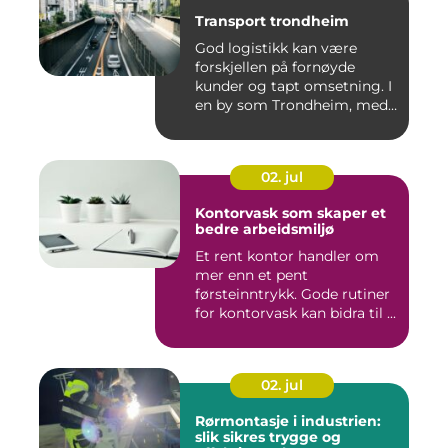
Transport trondheim
God logistikk kan være
forskjellen på fornøyde
kunder og tapt omsetning. I
en by som Trondheim, med
...
02. jul
Kontorvask som skaper et
bedre arbeidsmiljø
Et rent kontor handler om
mer enn et pent
førsteinntrykk. Gode rutiner
for kontorvask kan bidra til ...
02. jul
Rørmontasje i industrien:
slik sikres trygge og