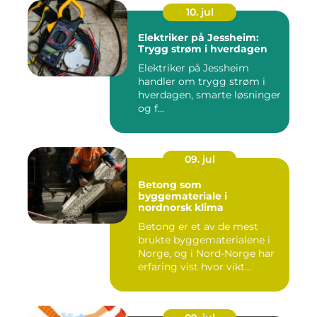
10. jul
Elektriker på Jessheim:
Trygg strøm i hverdagen
Elektriker på Jessheim
handler om trygg strøm i
hverdagen, smarte løsninger
og f...
09. jul
Betong som
byggemateriale i
nordnorsk klima
Betong er et av de mest
brukte byggematerialene i
Norge, og i Nord-Norge har
erfaring vist hvor vikt...