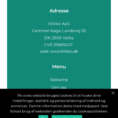
Adresse
web:
www.klikko.dk
Menu
Reklame
Om oss
Cookies
På vores website bruges cookies til at huske dine
indstillinger, statistik og personalisering af indhold og
Kontakt Oss
annoncer. Denne information deles med tredjepart. Ved
Sitemap
fortsat brug af websiden godkender du cookiepolitikken.