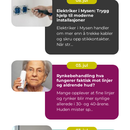
05. jul
Elektriker i Mysen: Trygg
hjelp til moderne
installasjoner
Elektriker i Mysen handler
om mer enn å trekke kabler
og skru opp stikkontakter.
Når str...
03. jul
Rynkebehandling hva
fungerer faktisk mot linjer
og aldrende hud?
Mange opplever at fine linjer
og rynker blir mer synlige
allerede i 30- og 40-årene.
Huden mister sp...