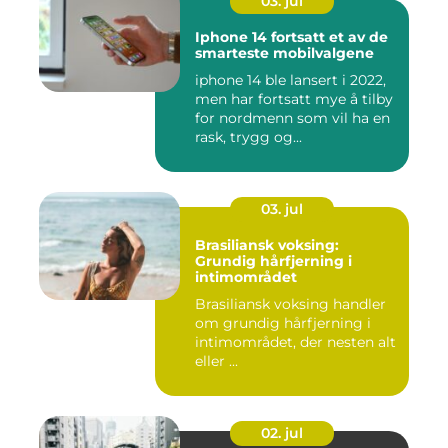
03. jul
Iphone 14 fortsatt et av de
smarteste mobilvalgene
iphone 14 ble lansert i 2022,
men har fortsatt mye å tilby
for nordmenn som vil ha en
rask, trygg og...
03. jul
Brasiliansk voksing:
Grundig hårfjerning i
intimområdet
Brasiliansk voksing handler
om grundig hårfjerning i
intimområdet, der nesten alt
eller ...
02. jul