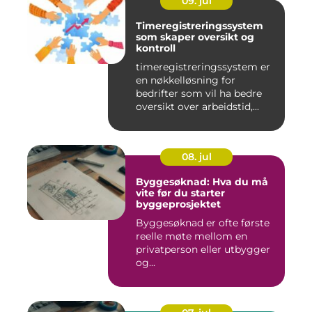
09. jul
Timeregistreringssystem
som skaper oversikt og
kontroll
timeregistreringssystem er
en nøkkelløsning for
bedrifter som vil ha bedre
oversikt over arbeidstid,...
08. jul
Byggesøknad: Hva du må
vite før du starter
byggeprosjektet
Byggesøknad er ofte første
reelle møte mellom en
privatperson eller utbygger
og...