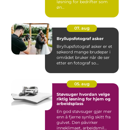
løsning for bedrifter som
øn...
07. aug
Bryllupsfotograf asker
Bryllupsfotograf asker er et
søkeord mange brudepar i
området bruker når de ser
etter en fotograf so...
05. aug
Støvsuger hvordan velge
riktig løsning for hjem og
arbeidsplass
En god støvsuger gjør mer
enn å fjerne synlig skitt fra
gulvet. Den påvirker
inneklimaet, arbeidsmil...