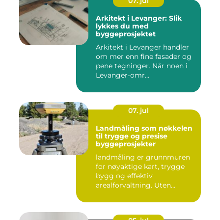
07. jul
Arkitekt i Levanger: Slik
lykkes du med
byggeprosjektet
Arkitekt i Levanger handler
om mer enn fine fasader og
pene tegninger. Når noen i
Levanger-omr...
07. jul
Landmåling som nøkkelen
til trygge og presise
byggeprosjekter
landmåling er grunnmuren
for nøyaktige kart, trygge
bygg og effektiv
arealforvaltning. Uten
presise ...