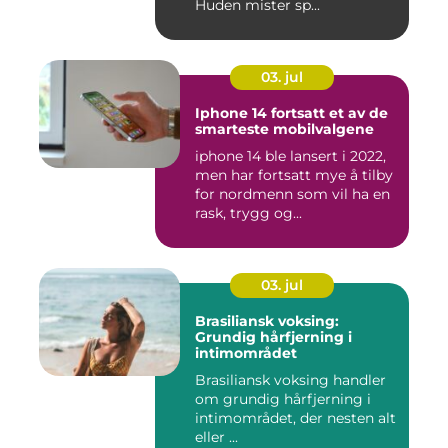
Huden mister sp...
03. jul
Iphone 14 fortsatt et av de
smarteste mobilvalgene
iphone 14 ble lansert i 2022,
men har fortsatt mye å tilby
for nordmenn som vil ha en
rask, trygg og...
03. jul
Brasiliansk voksing:
Grundig hårfjerning i
intimområdet
Brasiliansk voksing handler
om grundig hårfjerning i
intimområdet, der nesten alt
eller ...