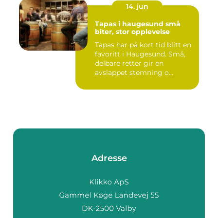
14. jun
Tapas i haugesund små
biter, stor opplevelse
Tapas har på kort tid blitt en
favoritt i Haugesund. Små,
delbare retter gir en
avslappet stemning o...
Adresse