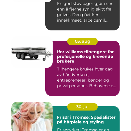
En god støvsuger gjør mer
enn å fjerne synlig skitt fra
gulvet. Den påvirker
inneklimaet, arbeidsmil...
03. aug
Ifor williams tilhengere for
profesjonelle og krevende
brukere
Tilhengere brukes hver dag
av håndverkere,
entreprenører, bønder og
privatpersoner. Behovene er
ulik...
30. jul
Frisør i Tromsø: Spesialister
på hårpleie og styling
Frisøryrketi Tromsø er en