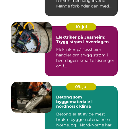
telefon med lang levetid.
Mange forbinder den med
go...
10. jul
Elektriker på Jessheim:
Trygg strøm i hverdagen
Elektriker på Jessheim
handler om trygg strøm i
hverdagen, smarte løsninger
og f...
09. jul
Betong som
byggemateriale i
nordnorsk klima
Betong er et av de mest
brukte byggematerialene i
Norge, og i Nord-Norge har