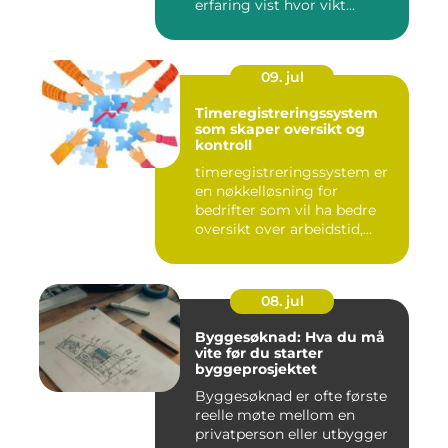
erfaring vist hvor vikt...
09. jul
Timeregistreringssystem
som skaper oversikt og
kontroll
timeregistreringssystem er
en nøkkelløsning for
bedrifter som vil ha bedre
oversikt over arbeidstid,...
08. jul
Byggesøknad: Hva du må
vite før du starter
byggeprosjektet
Byggesøknad er ofte første
reelle møte mellom en
privatperson eller utbygger