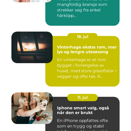
mangfoldig bransje som
strekker seg fra enkel
hårklipp...
18. jul
Vinterhage ekstra rom, mer
lys og lengre utesesong
En vinterhage er et rom
bygget i forlengelse av
huset, med store glassflater i
vegger og ofte tak. R...
11. jul
Iphone smart valg, også
når den er brukt
En iPhone oppfattes ofte
som en trygg og stabil