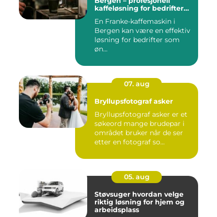
Bergen – profesjonell
kaffeløsning for bedrifter
som ønsker bedre kaffe
En Franke-kaffemaskin i
Bergen kan være en effektiv
løsning for bedrifter som
øn...
07. aug
Bryllupsfotograf asker
Bryllupsfotograf asker er et
søkeord mange brudepar i
området bruker når de ser
etter en fotograf so...
05. aug
Støvsuger hvordan velge
riktig løsning for hjem og
arbeidsplass