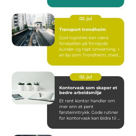
02. jul
Transport trondheim
God logistikk kan være
forskjellen på fornøyde
kunder og tapt omsetning. I
en by som Trondheim, med
...
02. jul
Kontorvask som skaper et
bedre arbeidsmiljø
Et rent kontor handler om
mer enn et pent
førsteinntrykk. Gode rutiner
for kontorvask kan bidra til ...