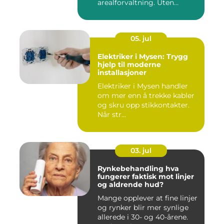
arealforvaltning. Uten
presise ...
05. jul
Elektriker i Mysen: Trygg
hjelp til moderne
installasjoner
Elektriker i Mysen handler
om mer enn å trekke kabler
og skru opp stikkontakter.
Når str...
03. jul
Rynkebehandling hva
fungerer faktisk mot linjer
og aldrende hud?
Mange opplever at fine linjer
og rynker blir mer synlige
allerede i 30- og 40-årene.