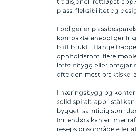
tradisjonell rettløpstrap
plass, fleksibilitet og desi
I boliger er plassbesparels
kompakte eneboliger frigj
blitt brukt til lange trap
oppholdsrom, flere møble
loftsutbygg eller omgjørin
ofte den mest praktiske l
I næringsbygg og kontorer
solid spiraltrapp i stål 
bygget, samtidig som den
Innendørs kan en mer raffi
resepsjonsområde eller at