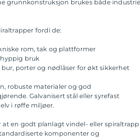
e grunnkonstruksjon brukes både industrie
iraltrapper fordi de:
ekniske rom, tak og plattformer
g hyppig bruk
ur, porter og nødlåser for økt sikkerhet
rinn, robuste materialer og god
ørende. Galvanisert stål eller syrefast
elv i røffe miljøer.
 at en godt planlagt vindel- eller spiraltrapp
 Standardiserte komponenter og