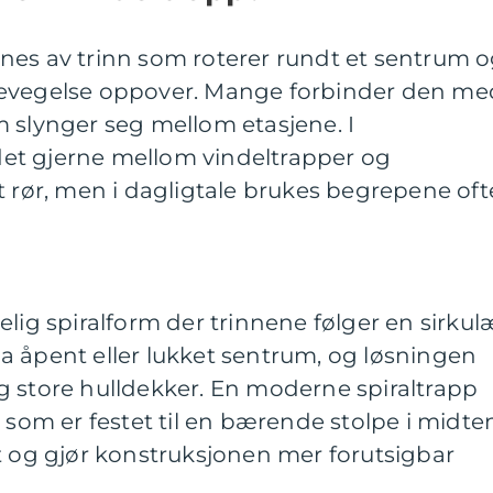
nes av trinn som roterer rundt et sentrum 
bevegelse oppover. Mange forbinder den me
 slynger seg mellom etasjene. I
et gjerne mellom vindeltrapper og
t rør, men i dagligtale brukes begrepene oft
elig spiralform der trinnene følger en sirkul
a åpent eller lukket sentrum, og løsningen
g store hulldekker. En moderne spiraltrapp
 som er festet til en bærende stolpe i midte
t og gjør konstruksjonen mer forutsigbar