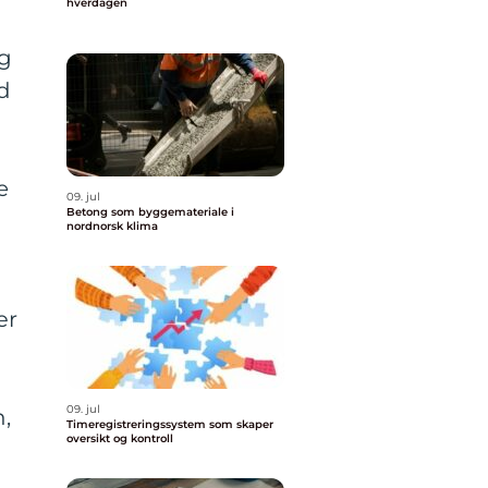
hverdagen
og
d
e
09. jul
Betong som byggemateriale i
nordnorsk klima
ær
09. jul
n,
Timeregistreringssystem som skaper
oversikt og kontroll