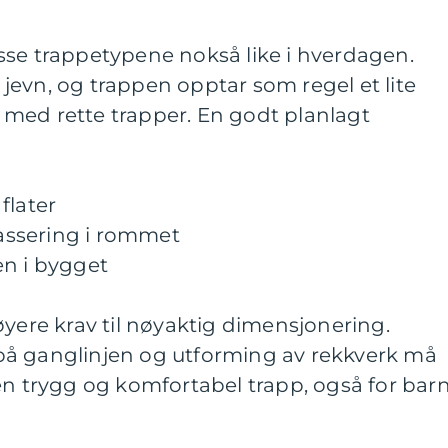
sse trappetypene nokså like i hverdagen.
evn, og trappen opptar som regel et lite
med rette trapper. En godt planlagt
flater
lassering i rommet
en i bygget
øyere krav til nøyaktig dimensjonering.
på ganglinjen og utforming av rekkverk må
en trygg og komfortabel trapp, også for bar