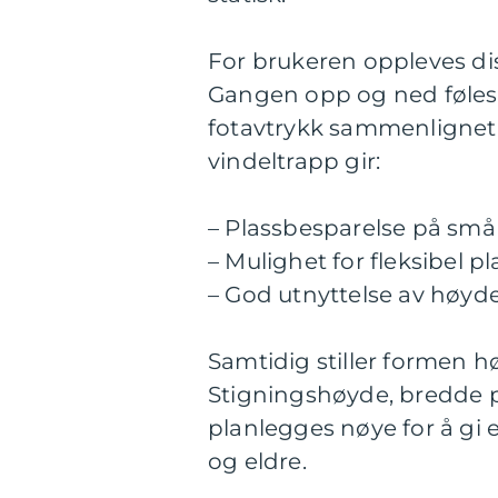
For brukeren oppleves di
Gangen opp og ned føles j
fotavtrykk sammenlignet 
vindeltrapp gir:
– Plassbesparelse på små 
– Mulighet for fleksibel p
– God utnyttelse av høyd
Samtidig stiller formen h
Stigningshøyde, bredde 
planlegges nøye for å gi 
og eldre.