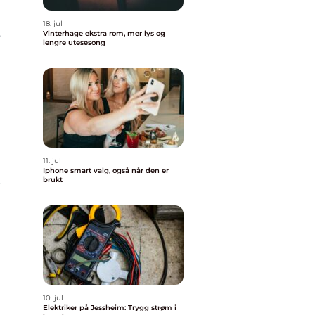
18. jul
t
Vinterhage ekstra rom, mer lys og
lengre utesesong
11. jul
Iphone smart valg, også når den er
,
brukt
10. jul
Elektriker på Jessheim: Trygg strøm i