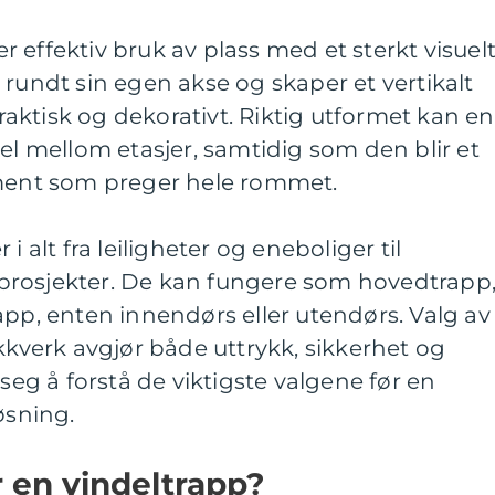
 effektiv bruk av plass med et sterkt visuel
 rundt sin egen akse og skaper et vertikalt
ktisk og dekorativt. Riktig utformet kan en
sel mellom etasjer, samtidig som den blir et
ement som preger hele rommet.
i alt fra leiligheter og eneboliger til
prosjekter. De kan fungere som hovedtrapp
app, enten innendørs eller utendørs. Valg av
ekkverk avgjør både uttrykk, sikkerhet og
 seg å forstå de viktigste valgene før en
øsning.
 en vindeltrapp?