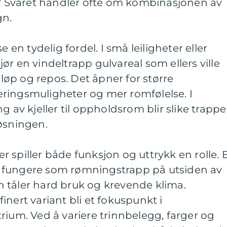
p? Svaret handler ofte om kombinasjonen av
gn.
e en tydelig fordel. I små leiligheter eller
ør en vindeltrapp gulvareal som ellers ville
peløp og repos. Det åpner for større
ringsmuligheter og mer romfølelse. I
g av kjeller til oppholdsrom blir slike trappe
øsningen.
 spiller både funksjon og uttrykk en rolle. 
kan fungere som rømningstrapp på utsiden av
 tåler hard bruk og krevende klima.
nert variant bli et fokuspunkt i
rium. Ved å variere trinnbelegg, farger og