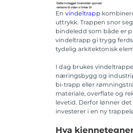
En
vindeltrapp
kombinerer
uttrykk. Trappen snor seg
bindeledd som både er pra
vindeltrapp gi trygg ferd
tydelig arkitektonisk el
I dag brukes vindeltrapper 
næringsbygg og industri
bi-trapp eller rømningstr
materiale, overflate og r
levetid. Derfor lønner det
investerer i en ny trappel
Hva kjennetegner