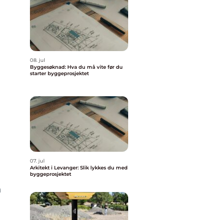
08. jul
Byggesøknad: Hva du må vite før du
starter byggeprosjektet
07. jul
Arkitekt i Levanger: Slik lykkes du med
byggeprosjektet
n