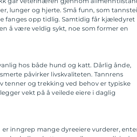
kk går veterinæren gjennom allmenntilstan
ører, lunger og hjerte. Små funn, som tannste
fte fanges opp tidlig. Samtidig får kjæledyret
ten å være veldig sykt, noe som former en
anlig hos både hund og katt. Dårlig ånde,
 smerte påvirker livskvaliteten. Tannrens
v tenner og trekking ved behov er typiske
egger vekt på å veilede eiere i daglig
ng er inngrep mange dyreeiere vurderer, ent