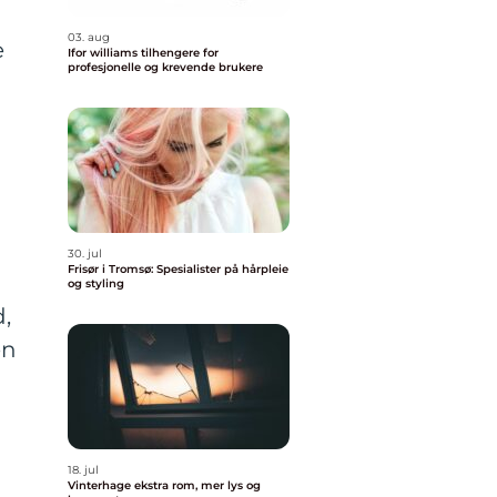
03. aug
e
Ifor williams tilhengere for
profesjonelle og krevende brukere
30. jul
Frisør i Tromsø: Spesialister på hårpleie
og styling
d,
en
18. jul
Vinterhage ekstra rom, mer lys og