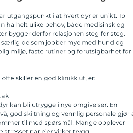
ar utgangspunkt i at hvert dyr er unikt. To
 ha helt ulike behov, både medisinsk og
ær bygger derfor relasjonen steg for steg.
n, særlig de som jobber mye med hund og
olig miljø, faste rutiner og forutsigbarhet for
te skiller en god klinikk ut, er:
tak
r kan bli utrygge i nye omgivelser. En
å, god skiltning og vennlig personale gjør 
kommer til med spørsmål. Mange opplever
 stresset når eier virker trygg.