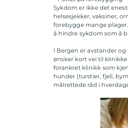
Sykdom er ikke det enest
helsesjekker, vaksiner, o
forebygge mange plager. E
å hindre sykdom som å b
I Bergen er avstander og 
ønsker kort vei til klinikk
forankret klinikk som kjen
hunder (turstier, fjell, b
målrettede råd i hverdag