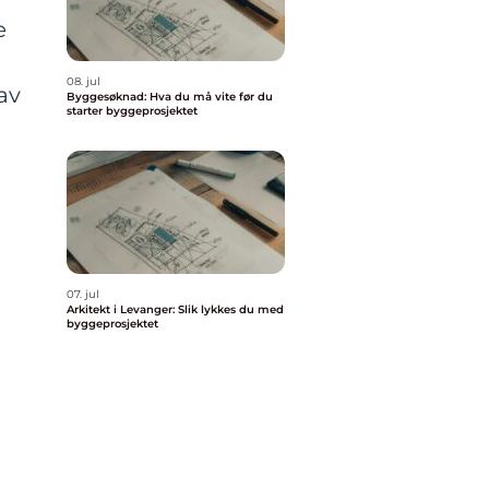
e
08. jul
av
Byggesøknad: Hva du må vite før du
starter byggeprosjektet
r
07. jul
Arkitekt i Levanger: Slik lykkes du med
byggeprosjektet