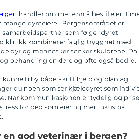
ergen
handler om mer enn å bestille en tim
For mange dyreeiere i Bergensområdet er
g samarbeidspartner som følger dyret
od klinikk kombinerer faglig trygghet med
 både dyr og mennesker senker skuldrene. Da
ne og behandling enklere og ofte også bedre.
 kunne tilby både akutt hjelp og planlagt
nger du noen som ser kjæledyret som indivi
e. Når kommunikasjonen er tydelig og pris
e stress for deg som eier og mer fokus på
t.
 en god veterinær i bergen?