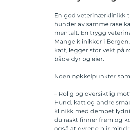
En god veterinærklinikk t
hunder av samme rase kan
mentalt. En trygg veterin
Mange klinikker i Berge
katt, legger stor vekt på r
både dyr og eier.
Noen nøkkelpunkter som of
– Rolig og oversiktlig mot
Hund, katt og andre smådy
klinikk med dempet lydniv
du raskt finner frem og 
også at dyrene blir mindre