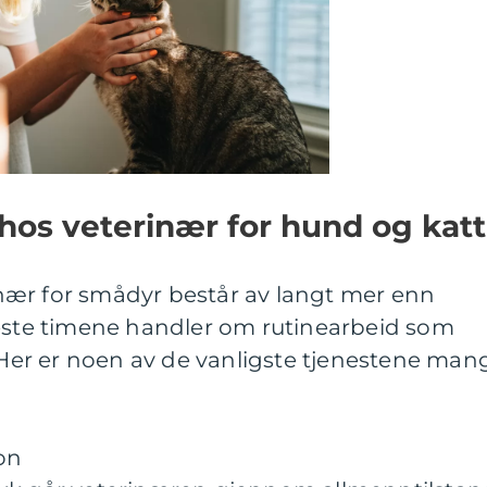
 hos veterinær for hund og katt
ær for smådyr består av langt mer enn
leste timene handler om rutinearbeid som
. Her er noen av de vanligste tjenestene man
on