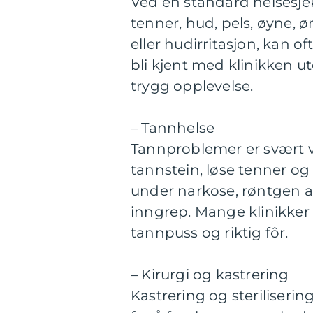
Ved en standard helsesje
tenner, hud, pels, øyne, 
eller hudirritasjon, kan o
bli kjent med klinikken u
trygg opplevelse.
– Tannhelse
Tannproblemer er svært v
tannstein, løse tenner og
under narkose, røntgen a
inngrep. Mange klinikker l
tannpuss og riktig fôr.
– Kirurgi og kastrering
Kastrering og steriliseri