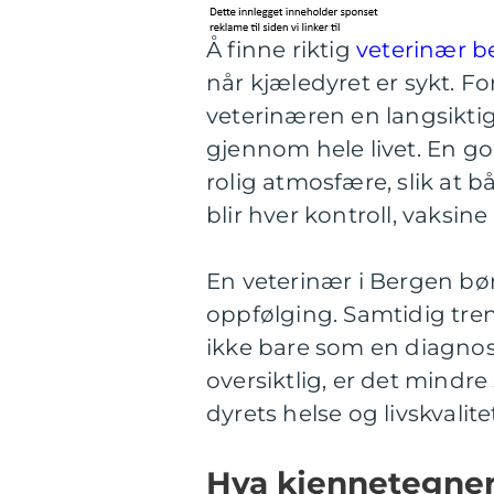
Å finne riktig
veterinær b
når kjæledyret er sykt. 
veterinæren en langsikti
gjennom hele livet. En g
rolig atmosfære, slik at
blir hver kontroll, vaksi
En veterinær i Bergen bør
oppfølging. Samtidig tre
ikke bare som en diagnos
oversiktlig, er det mindr
dyrets helse og livskvalite
Hva kjennetegner