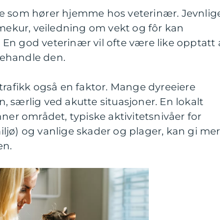
e som hører hjemme hos veterinær. Jevnlig
rmekur, veiledning om vekt og fôr kan
n god veterinær vil ofte være like opptatt 
ehandle den.
trafikk også en faktor. Mange dyreeiere
en, særlig ved akutte situasjoner. En lokalt
ner området, typiske aktivitetsnivåer for
ymiljø) og vanlige skader og plager, kan gi me
en.