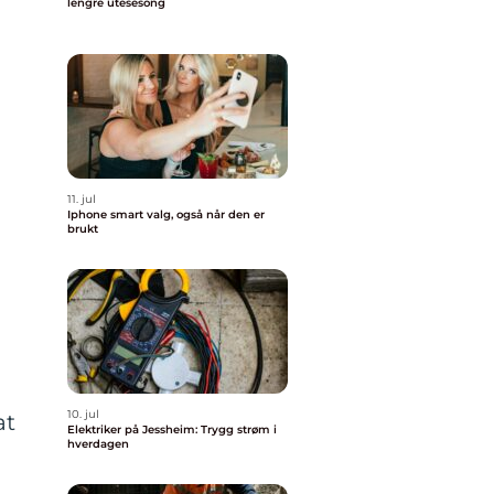
lengre utesesong
11. jul
Iphone smart valg, også når den er
brukt
10. jul
at
Elektriker på Jessheim: Trygg strøm i
hverdagen