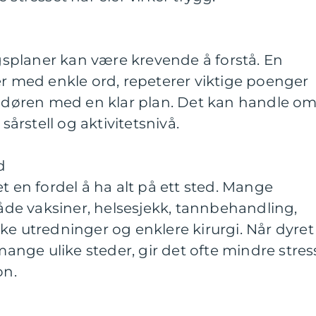
planer kan være krevende å forstå. En
er med enkle ord, repeterer viktige poenger
ut døren med en klar plan. Det kan handle o
 sårstell og aktivitetsnivå.
d
t en fordel å ha alt på ett sted. Mange
både vaksiner, helsesjekk, tannbehandling,
ke utredninger og enklere kirurgi. Når dyret
 mange ulike steder, gir det ofte mindre stress
on.