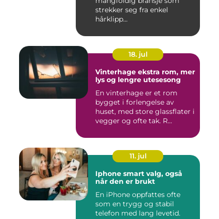
mangfoldig bransje som
strekker seg fra enkel
hårklipp...
18. jul
Vinterhage ekstra rom, mer
lys og lengre utesesong
En vinterhage er et rom
bygget i forlengelse av
huset, med store glassflater i
vegger og ofte tak. R...
11. jul
Iphone smart valg, også
når den er brukt
En iPhone oppfattes ofte
som en trygg og stabil
telefon med lang levetid.