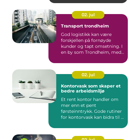
02. jul
Transport trondheim
God logistikk kan være
forskjellen på fornøyde
kunder og tapt omsetning. I
en by som Trondheim, med
...
02. jul
Kontorvask som skaper et
bedre arbeidsmiljø
Et rent kontor handler om
mer enn et pent
førsteinntrykk. Gode rutiner
for kontorvask kan bidra til ...
02. jul