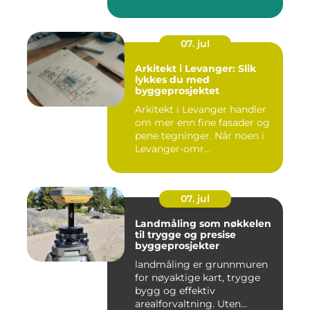
07. jul
Arkitekt i Levanger: Slik
lykkes du med
byggeprosjektet
Arkitekt i Levanger handler
om mer enn fine fasader og
pene tegninger. Når noen i
Levanger-omr...
07. jul
Landmåling som nøkkelen
til trygge og presise
byggeprosjekter
landmåling er grunnmuren
for nøyaktige kart, trygge
bygg og effektiv
arealforvaltning. Uten