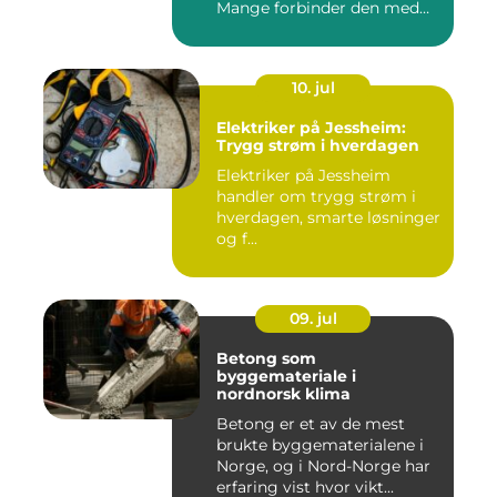
Mange forbinder den med
go...
10. jul
Elektriker på Jessheim:
Trygg strøm i hverdagen
Elektriker på Jessheim
handler om trygg strøm i
hverdagen, smarte løsninger
og f...
09. jul
Betong som
byggemateriale i
nordnorsk klima
Betong er et av de mest
brukte byggematerialene i
Norge, og i Nord-Norge har
erfaring vist hvor vikt...