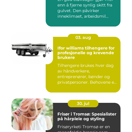
enn å fjerne synlig skitt fra
gulvet. Den påvirker
inneklimaet, arbeidsmil...
03. aug
Ifor williams tilhengere for
profesjonelle og krevende
brukere
Tilhengere brukes hver dag
av håndverkere,
entreprenører, bønder og
privatpersoner. Behovene er
ulik...
30. jul
Frisør i Tromsø: Spesialister
på hårpleie og styling
Frisøryrketi Tromsø er en