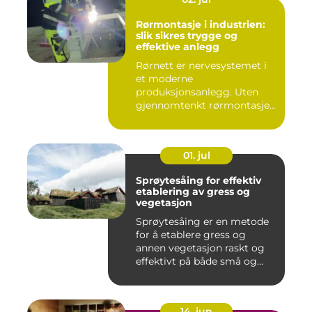
Rørmontasje i industrien:
slik sikres trygge og
effektive anlegg
Rørnett er nervesystemet i
et moderne
produksjonsanlegg. Uten
gjennomtenkt rørmontasje
stopper både ...
01. jul
Sprøytesåing for effektiv
etablering av gress og
vegetasjon
Sprøytesåing er en metode
for å etablere gress og
annen vegetasjon raskt og
effektivt på både små og...
14. jun