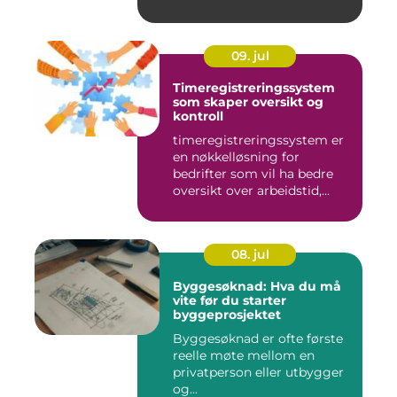
09. jul
Timeregistreringssystem
som skaper oversikt og
kontroll
timeregistreringssystem er
en nøkkelløsning for
bedrifter som vil ha bedre
oversikt over arbeidstid,...
08. jul
Byggesøknad: Hva du må
vite før du starter
byggeprosjektet
Byggesøknad er ofte første
reelle møte mellom en
privatperson eller utbygger
og...