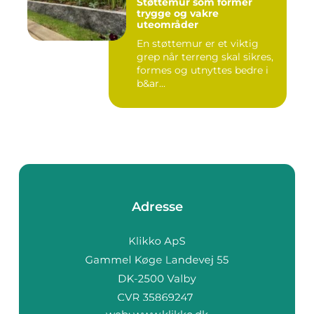
Støttemur som former
trygge og vakre
uteområder
En støttemur er et viktig
grep når terreng skal sikres,
formes og utnyttes bedre i
b&ar...
Adresse