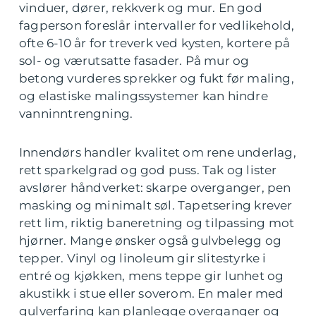
vinduer, dører, rekkverk og mur. En god
fagperson foreslår intervaller for vedlikehold,
ofte 6-10 år for treverk ved kysten, kortere på
sol- og værutsatte fasader. På mur og
betong vurderes sprekker og fukt før maling,
og elastiske malingssystemer kan hindre
vanninntrengning.
Innendørs handler kvalitet om rene underlag,
rett sparkelgrad og god puss. Tak og lister
avslører håndverket: skarpe overganger, pen
masking og minimalt søl. Tapetsering krever
rett lim, riktig baneretning og tilpassing mot
hjørner. Mange ønsker også gulvbelegg og
tepper. Vinyl og linoleum gir slitestyrke i
entré og kjøkken, mens teppe gir lunhet og
akustikk i stue eller soverom. En maler med
gulverfaring kan planlegge overganger og