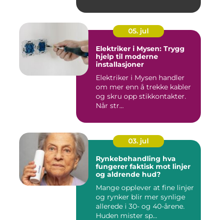
presise ...
05. jul
Elektriker i Mysen: Trygg
hjelp til moderne
installasjoner
Elektriker i Mysen handler
om mer enn å trekke kabler
og skru opp stikkontakter.
Når str...
03. jul
Rynkebehandling hva
fungerer faktisk mot linjer
og aldrende hud?
Mange opplever at fine linjer
og rynker blir mer synlige
allerede i 30- og 40-årene.
Huden mister sp...