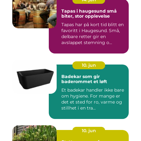
Tapas i haugesund små
biter, stor opplevelse
Tapas har på kort tid blitt en
favoritt i Haugesund. Små,
delbare retter gir en
avslappet stemning o...
10. jun
Badekar som gir
baderommet et løft
Et badekar handler ikke bare
om hygiene. For mange er
det et sted for ro, varme og
stillhet i en tra...
10. jun