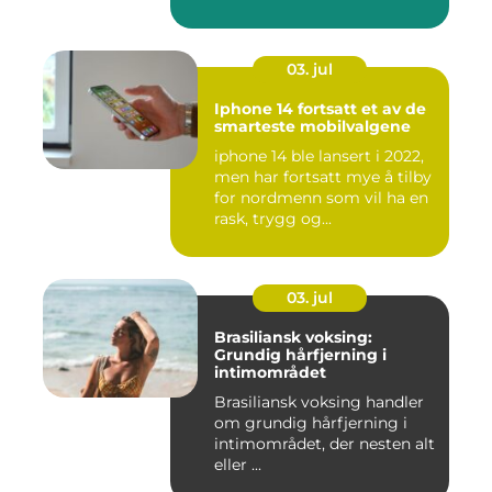
03. jul
Iphone 14 fortsatt et av de
smarteste mobilvalgene
iphone 14 ble lansert i 2022,
men har fortsatt mye å tilby
for nordmenn som vil ha en
rask, trygg og...
03. jul
Brasiliansk voksing:
Grundig hårfjerning i
intimområdet
Brasiliansk voksing handler
om grundig hårfjerning i
intimområdet, der nesten alt
eller ...