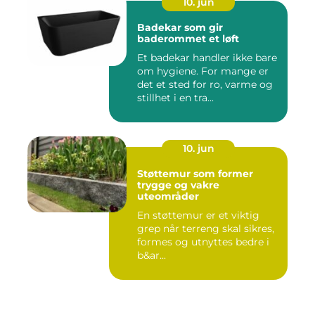
10. jun
Badekar som gir
baderommet et løft
Et badekar handler ikke bare
om hygiene. For mange er
det et sted for ro, varme og
stillhet i en tra...
10. jun
Støttemur som former
trygge og vakre
uteområder
En støttemur er et viktig
grep når terreng skal sikres,
formes og utnyttes bedre i
b&ar...