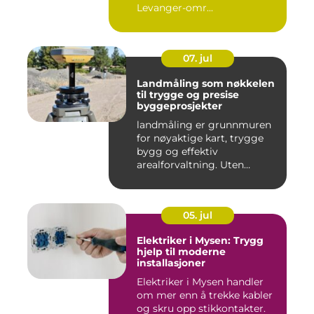
Levanger-omr...
07. jul
Landmåling som nøkkelen
til trygge og presise
byggeprosjekter
landmåling er grunnmuren
for nøyaktige kart, trygge
bygg og effektiv
arealforvaltning. Uten
presise ...
05. jul
Elektriker i Mysen: Trygg
hjelp til moderne
installasjoner
Elektriker i Mysen handler
om mer enn å trekke kabler
og skru opp stikkontakter.