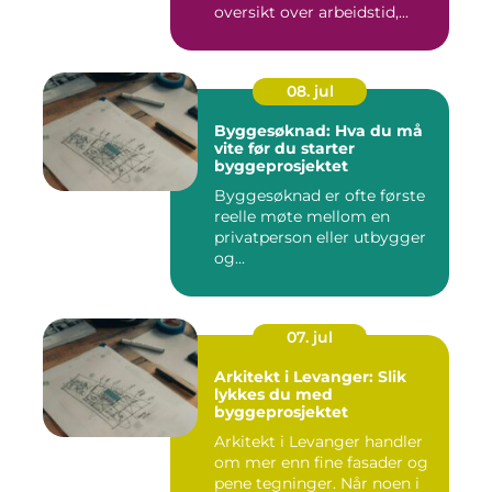
oversikt over arbeidstid,...
08. jul
Byggesøknad: Hva du må
vite før du starter
byggeprosjektet
Byggesøknad er ofte første
reelle møte mellom en
privatperson eller utbygger
og...
07. jul
Arkitekt i Levanger: Slik
lykkes du med
byggeprosjektet
Arkitekt i Levanger handler
om mer enn fine fasader og
pene tegninger. Når noen i