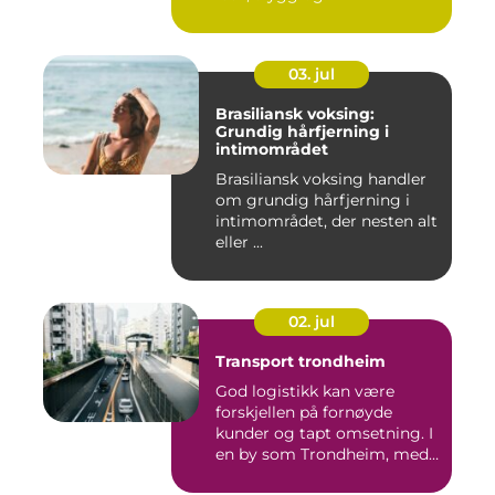
03. jul
Brasiliansk voksing:
Grundig hårfjerning i
intimområdet
Brasiliansk voksing handler
om grundig hårfjerning i
intimområdet, der nesten alt
eller ...
02. jul
Transport trondheim
God logistikk kan være
forskjellen på fornøyde
kunder og tapt omsetning. I
en by som Trondheim, med
...