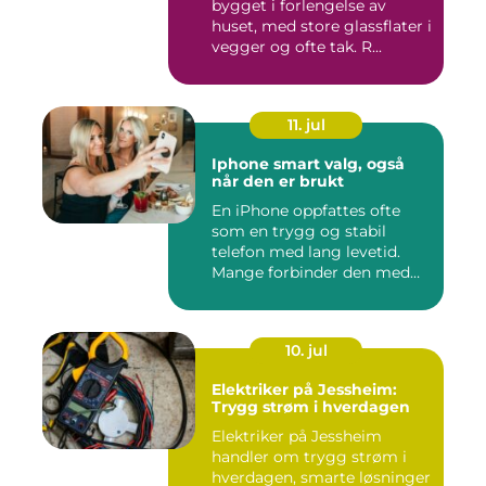
bygget i forlengelse av
huset, med store glassflater i
vegger og ofte tak. R...
11. jul
Iphone smart valg, også
når den er brukt
En iPhone oppfattes ofte
som en trygg og stabil
telefon med lang levetid.
Mange forbinder den med
go...
10. jul
Elektriker på Jessheim:
Trygg strøm i hverdagen
Elektriker på Jessheim
handler om trygg strøm i
hverdagen, smarte løsninger