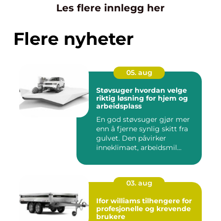
Les flere innlegg her
Flere nyheter
05. aug
Støvsuger hvordan velge
riktig løsning for hjem og
arbeidsplass
En god støvsuger gjør mer
enn å fjerne synlig skitt fra
gulvet. Den påvirker
inneklimaet, arbeidsmil...
03. aug
Ifor williams tilhengere for
profesjonelle og krevende
brukere