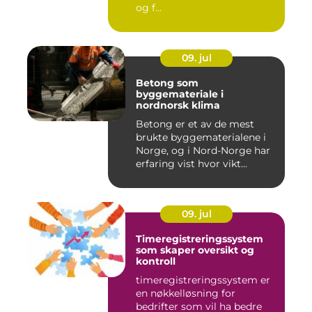
og f...
09. jul
Betong som
byggemateriale i
nordnorsk klima
Betong er et av de mest
brukte byggematerialene i
Norge, og i Nord-Norge har
erfaring vist hvor vikt...
09. jul
Timeregistreringssystem
som skaper oversikt og
kontroll
timeregistreringssystem er
en nøkkelløsning for
bedrifter som vil ha bedre