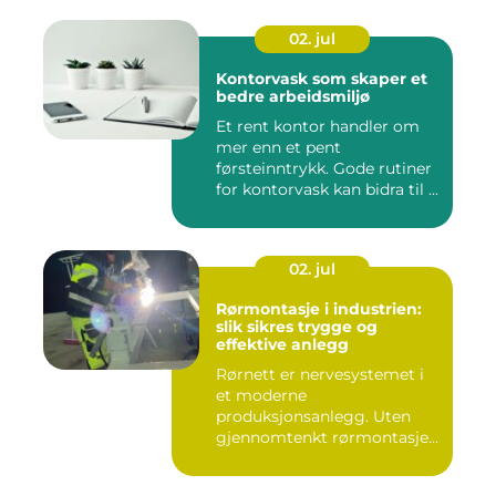
02. jul
Kontorvask som skaper et
bedre arbeidsmiljø
Et rent kontor handler om
mer enn et pent
førsteinntrykk. Gode rutiner
for kontorvask kan bidra til ...
02. jul
Rørmontasje i industrien:
slik sikres trygge og
effektive anlegg
Rørnett er nervesystemet i
et moderne
produksjonsanlegg. Uten
gjennomtenkt rørmontasje
stopper både ...