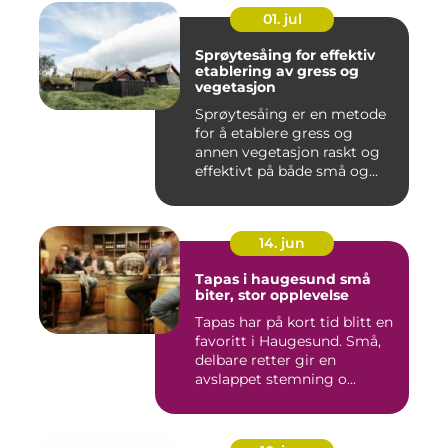
01. jul
Sprøytesåing for effektiv
etablering av gress og
vegetasjon
Sprøytesåing er en metode
for å etablere gress og
annen vegetasjon raskt og
effektivt på både små og...
14. jun
Tapas i haugesund små
biter, stor opplevelse
Tapas har på kort tid blitt en
favoritt i Haugesund. Små,
delbare retter gir en
avslappet stemning o...