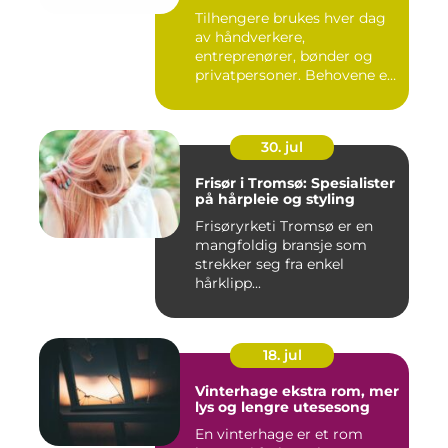
Tilhengere brukes hver dag
av håndverkere,
entreprenører, bønder og
privatpersoner. Behovene er
ulik...
30. jul
Frisør i Tromsø: Spesialister
på hårpleie og styling
Frisøryrketi Tromsø er en
mangfoldig bransje som
strekker seg fra enkel
hårklipp...
18. jul
Vinterhage ekstra rom, mer
lys og lengre utesesong
En vinterhage er et rom