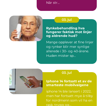
Når str...
03. jul
Rynkebehandling hva
fungerer faktisk mot linjer
og aldrende hud?
Mange opplever at fine linjer
og rynker blir mer synlige
allerede i 30- og 40-årene.
Huden mister sp...
03. jul
Iphone 14 fortsatt et av de
smarteste mobilvalgene
iphone 14 ble lansert i 2022,
men har fortsatt mye å tilby
for nordmenn som vil ha en
rask, trygg og...