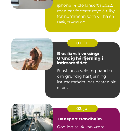
iphone 14 ble lansert i 2022,
men har fortsatt mye å tilby
for nordmenn som vil ha en
rask, trygg og...
03. jul
Brasiliansk voksing:
Grundig hårfjerning i
intimområdet
Brasiliansk voksing handler
om grundig hårfjerning i
intimområdet, der nesten alt
eller ...
02. jul
Transport trondheim
God logistikk kan være