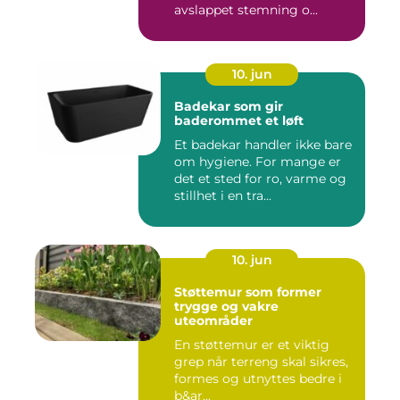
avslappet stemning o...
10. jun
Badekar som gir
baderommet et løft
Et badekar handler ikke bare
om hygiene. For mange er
det et sted for ro, varme og
stillhet i en tra...
10. jun
Støttemur som former
trygge og vakre
uteområder
En støttemur er et viktig
grep når terreng skal sikres,
formes og utnyttes bedre i
b&ar...