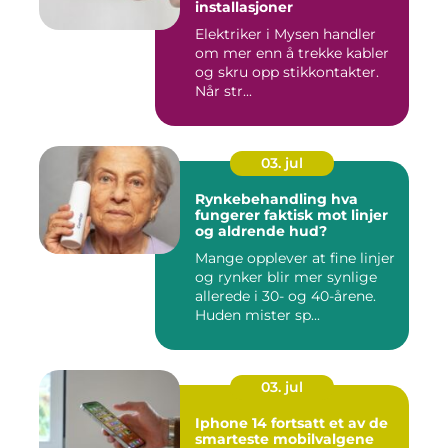
installasjoner
Elektriker i Mysen handler
om mer enn å trekke kabler
og skru opp stikkontakter.
Når str...
03. jul
Rynkebehandling hva
fungerer faktisk mot linjer
og aldrende hud?
Mange opplever at fine linjer
og rynker blir mer synlige
allerede i 30- og 40-årene.
Huden mister sp...
03. jul
Iphone 14 fortsatt et av de
smarteste mobilvalgene