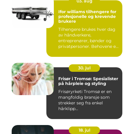
03. aug
Ifor williams tilhengere for
profesjonelle og krevende
brukere
Tilhengere brukes hver dag
av håndverkere,
entreprenører, bønder og
privatpersoner. Behovene er
ulik...
30. jul
Frisør i Tromsø: Spesialister
på hårpleie og styling
Frisøryrketi Tromsø er en
mangfoldig bransje som
strekker seg fra enkel
hårklipp...
18. jul