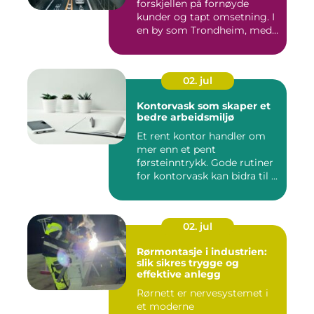
forskjellen på fornøyde
kunder og tapt omsetning. I
en by som Trondheim, med
...
02. jul
Kontorvask som skaper et
bedre arbeidsmiljø
Et rent kontor handler om
mer enn et pent
førsteinntrykk. Gode rutiner
for kontorvask kan bidra til ...
02. jul
Rørmontasje i industrien:
slik sikres trygge og
effektive anlegg
Rørnett er nervesystemet i
et moderne