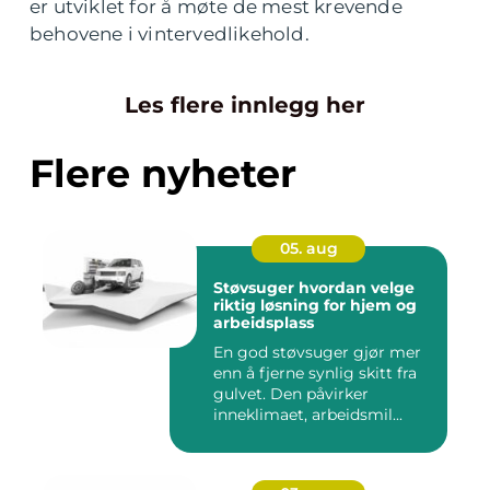
er utviklet for å møte de mest krevende
behovene i vintervedlikehold.
Les flere innlegg her
Flere nyheter
05. aug
Støvsuger hvordan velge
riktig løsning for hjem og
arbeidsplass
En god støvsuger gjør mer
enn å fjerne synlig skitt fra
gulvet. Den påvirker
inneklimaet, arbeidsmil...