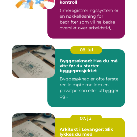
kontroll
timeregistreringssystem er
en nøkkelløsning for
bedrifter som vil ha bedre
oversikt over arbeidstid,...
08. jul
Byggesøknad: Hva du må
vite før du starter
byggeprosjektet
Byggesøknad er ofte første
reelle møte mellom en
privatperson eller utbygger
og...
07. jul
Arkitekt i Levanger: Slik
lykkes du med