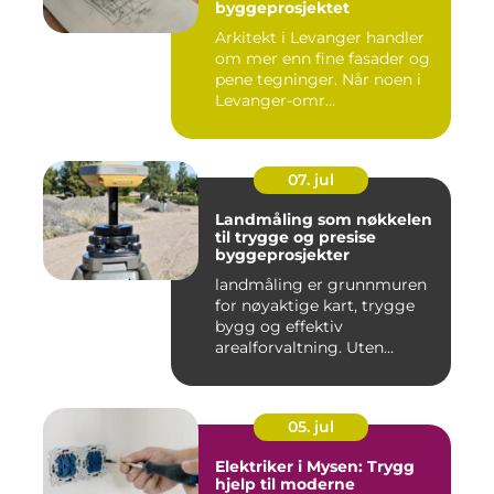
byggeprosjektet
Arkitekt i Levanger handler
om mer enn fine fasader og
pene tegninger. Når noen i
Levanger-omr...
07. jul
Landmåling som nøkkelen
til trygge og presise
byggeprosjekter
landmåling er grunnmuren
for nøyaktige kart, trygge
bygg og effektiv
arealforvaltning. Uten
presise ...
05. jul
Elektriker i Mysen: Trygg
hjelp til moderne