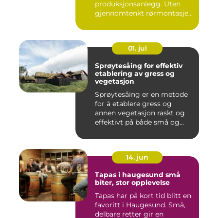
produksjonsanlegg. Uten
gjennomtenkt rørmontasje
stopper både ...
01. jul
Sprøytesåing for effektiv
etablering av gress og
vegetasjon
Sprøytesåing er en metode
for å etablere gress og
annen vegetasjon raskt og
effektivt på både små og...
14. jun
Tapas i haugesund små
biter, stor opplevelse
Tapas har på kort tid blitt en
favoritt i Haugesund. Små,
delbare retter gir en