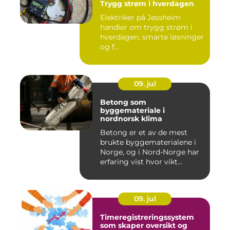
Trygg strøm i hverdagen
Elektriker på Jessheim
handler om trygg strøm i
hverdagen, smarte løsninger
og f...
09. jul
Betong som
byggemateriale i
nordnorsk klima
Betong er et av de mest
brukte byggematerialene i
Norge, og i Nord-Norge har
erfaring vist hvor vikt...
09. jul
Timeregistreringssystem
som skaper oversikt og