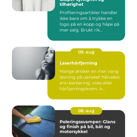
tilhørighet
Profileringsartikler handler
ikke bare om å trykke en
logo på en kopp og håpe på
mer salg. Brukt rik...
09. aug
Laserhårfjerning
Mange ønsker en mer varig
løsning på uønsket hårvekst
enn barbering, voks eller
hårfjerningskrem. h...
08. aug
Poleringssvamper: Glans
og finish på bil, båt og
motorsykkel