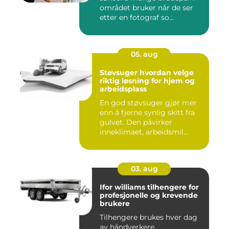
området bruker når de ser
etter en fotograf so...
05. aug
Støvsuger hvordan velge
riktig løsning for hjem og
arbeidsplass
En god støvsuger gjør mer
enn å fjerne synlig skitt fra
gulvet. Den påvirker
inneklimaet, arbeidsmil...
03. aug
Ifor williams tilhengere for
profesjonelle og krevende
brukere
Tilhengere brukes hver dag
av håndverkere,