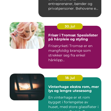
entreprenører, bønder og
privatpersoner. Behovene er
ulik...
30. jul
Frisør i Tromsø: Spesialister
på hårpleie og styling
Frisøryrketi Tromsø er en
mangfoldig bransje som
strekker seg fra enkel
hårklipp...
18. jul
Vinterhage ekstra rom, mer
lys og lengre utesesong
En vinterhage er et rom
bygget i forlengelse av
huset, med store glassflater i