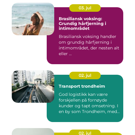
03. jul
Brasiliansk voksing:
Grundig hårfjerning i
intimområdet
Brasiliansk voksing handler
om grundig hårfjerning i
intimområdet, der nesten alt
eller ...
02. jul
Transport trondheim
God logistikk kan være
forskjellen på fornøyde
kunder og tapt omsetning. I
en by som Trondheim, med
...
02. jul