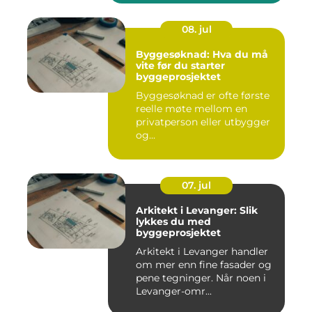
08. jul
Byggesøknad: Hva du må
vite før du starter
byggeprosjektet
Byggesøknad er ofte første
reelle møte mellom en
privatperson eller utbygger
og...
07. jul
Arkitekt i Levanger: Slik
lykkes du med
byggeprosjektet
Arkitekt i Levanger handler
om mer enn fine fasader og
pene tegninger. Når noen i
Levanger-omr...