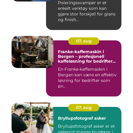
Poleringssvamper er et
enkelt verktøy som kan
gjøre stor forskjell for glans
og finish...
07. aug
Franke-kaffemaskin i
Bergen – profesjonell
kaffeløsning for bedrifter
som ønsker bedre kaffe
En Franke-kaffemaskin i
Bergen kan være en effektiv
løsning for bedrifter som
øn...
07. aug
Bryllupsfotograf asker
Bryllupsfotograf asker er et
søkeord mange brudepar i