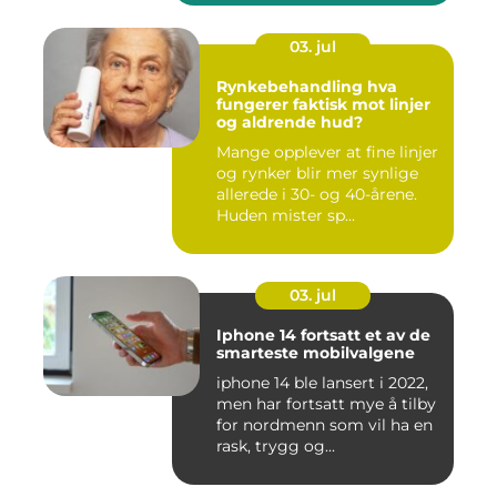
03. jul
Rynkebehandling hva
fungerer faktisk mot linjer
og aldrende hud?
Mange opplever at fine linjer
og rynker blir mer synlige
allerede i 30- og 40-årene.
Huden mister sp...
03. jul
Iphone 14 fortsatt et av de
smarteste mobilvalgene
iphone 14 ble lansert i 2022,
men har fortsatt mye å tilby
for nordmenn som vil ha en
rask, trygg og...