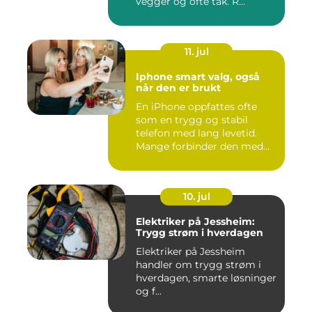
vegger og ofte tak. R...
11. jul
Iphone smart valg, også
når den er brukt
En iPhone oppfattes ofte
som en trygg og stabil
telefon med lang levetid.
Mange forbinder den med
go...
10. jul
Elektriker på Jessheim:
Trygg strøm i hverdagen
Elektriker på Jessheim
handler om trygg strøm i
hverdagen, smarte løsninger
og f...