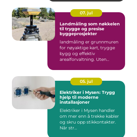
07. jul
Landmåling som nøkkelen
til trygge og presise
byggeprosjekter
landmåling er grunnmuren
for nøyaktige kart, trygge
bygg og effektiv
arealforvaltning. Uten
presise ...
05. jul
Elektriker i Mysen: Trygg
hjelp til moderne
installasjoner
Elektriker i Mysen handler
om mer enn å trekke kabler
og skru opp stikkontakter.
Når str...