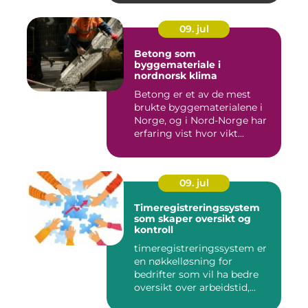
09. jul
Betong som
byggemateriale i
nordnorsk klima
Betong er et av de mest
brukte byggematerialene i
Norge, og i Nord-Norge har
erfaring vist hvor vikt...
09. jul
Timeregistreringssystem
som skaper oversikt og
kontroll
timeregistreringssystem er
en nøkkelløsning for
bedrifter som vil ha bedre
oversikt over arbeidstid,...