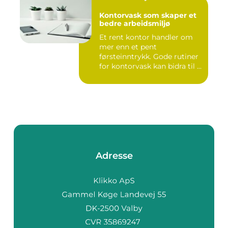
Kontorvask som skaper et
bedre arbeidsmiljø
Et rent kontor handler om
mer enn et pent
førsteinntrykk. Gode rutiner
for kontorvask kan bidra til ...
Adresse