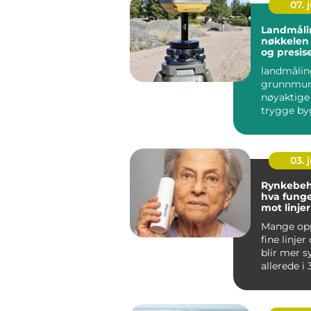
07. j
Landmåli
nøkkelen 
og presis
byggepro
landmålin
grunnmur
nøyaktige 
trygge by
effektiv
arealforva
presise ...
03. j
Rynkebeh
hva funge
mot linje
aldrende
Mange opp
fine linjer
blir mer s
allerede i
årene. Hu
sp...