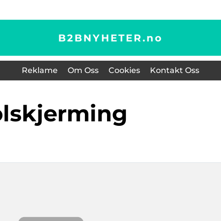
B2BNYHETER.
no
Reklame
Om Oss
Cookies
Kontakt Oss
olskjerming