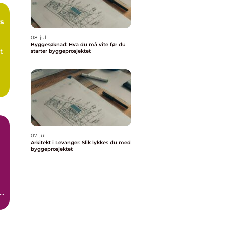
s
08. jul
Byggesøknad: Hva du må vite før du
t
starter byggeprosjektet
07. jul
Arkitekt i Levanger: Slik lykkes du med
byggeprosjektet
i