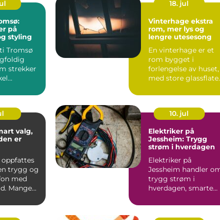
ul
18. jul
romsø:
Vinterhage ekstra
er på
rom, mer lys og
og styling
lengre utesesong
eti Tromsø
En vinterhage er et
gfoldig
rom bygget i
om strekker
forlengelse av huset,
kel
med store glassflate
i vegger og ofte tak.
R...
ul
10. jul
Elektriker på
den er
Jessheim: Trygg
strøm i hverdagen
 oppfattes
Elektriker på
en trygg og
Jessheim handler o
efon med
trygg strøm i
tid. Mange
hverdagen, smarte
 den med
løsninger og f...