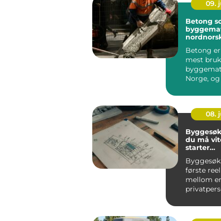
09. j
Betong s
byggemate
nordnors
Betong er
mest bruk
byggemate
Norge, og 
Norge har
vist hvor vi
08. j
Byggesøk
du må vit
starter
byggepro
Byggesøkn
første ree
mellom e
privatpers
utbygger o