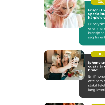
30. j
Frisør i T
Spesialist
hårpleie 
Frisøryrk
er en man
bransje s
seg fra en
hårklipp...
11. j
Iphone smart valg,
også når 
brukt
En iPhone
ofte som 
stabil tel
lang leve
forbinder
go...