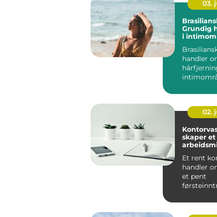
03. j
Brasilians
Grundig h
i intimom
Brasilians
handler o
hårfjernin
intimområ
nesten alt e
02. j
Kontorva
skaper et
arbeidsmi
Et rent ko
handler o
et pent
førsteinnt
rutiner fo
kan bidra ti