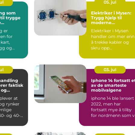
ul
05. jul
ng som
Elektriker i Mysen:
til trygge
Trygg hjelp til
e
moderne
sjekter
installasjoner
g er
Elektriker i Mysen
en for
handler om mer enn
kart,
å trekke kabler og
gg og
skru opp
stikkontakter. Når
ltning. Uten
str...
ul
03. jul
andling
Iphone 14 fortsatt et
rer faktisk
av de smarteste
r og
mobilvalgene
 hud?
lever at
iphone 14 ble lansert 
 og rynker
2022, men har
ynlige
fortsatt mye å tilby
 30- og 40-
for nordmenn som vi
den mister
ha en rask, trygg og..