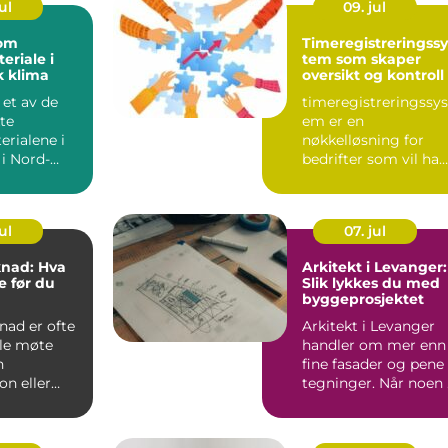
ul
09. jul
om
Timeregistreringssy
riale i
tem som skaper
k klima
oversikt og kontroll
 et av de
timeregistreringssys
te
em er en
rialene i
nøkkelløsning for
i Nord-
bedrifter som vil ha
 erfaring
bedre oversikt over
kt...
arbeidstid,...
ul
07. jul
nad: Hva
Arkitekt i Levanger:
e før du
Slik lykkes du med
byggeprosjektet
sjektet
ad er ofte
Arkitekt i Levanger
lle møte
handler om mer enn
n
fine fasader og pene
on eller
tegninger. Når noen 
g...
Levanger-omr...