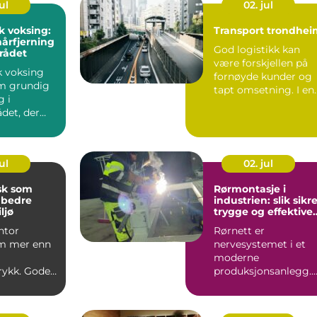
ul
02. jul
k voksing:
Transport trondhei
årfjerning
God logistikk kan
rådet
være forskjellen på
k voksing
fornøyde kunder og
m grundig
tapt omsetning. I en
g i
by som Trondheim,
det, der
med ...
ller ...
ul
02. jul
sk som
Rørmontasje i
 bedre
industrien: slik sikr
ljø
trygge og effektive
anlegg
ntor
Rørnett er
m mer enn
nervesystemet i et
moderne
rykk. Gode
produksjonsanlegg.
r kontorvask
Uten gjennomtenkt
l ...
rørmontasje stopper
både ...