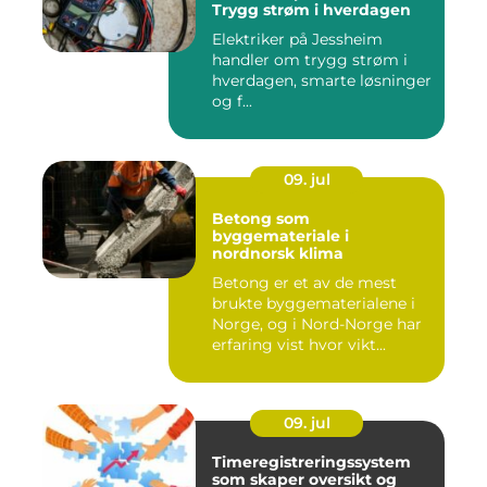
Trygg strøm i hverdagen
Elektriker på Jessheim
handler om trygg strøm i
hverdagen, smarte løsninger
og f...
09. jul
Betong som
byggemateriale i
nordnorsk klima
Betong er et av de mest
brukte byggematerialene i
Norge, og i Nord-Norge har
erfaring vist hvor vikt...
09. jul
Timeregistreringssystem
som skaper oversikt og