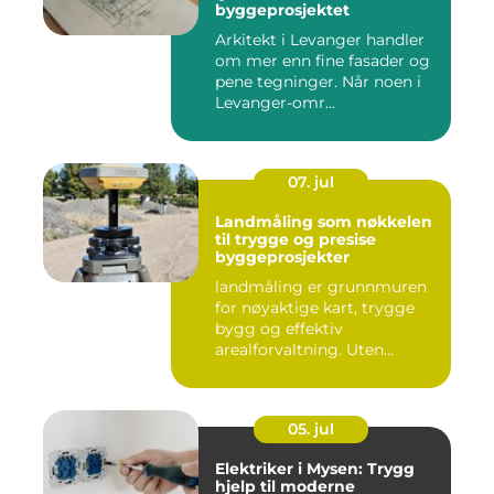
byggeprosjektet
Arkitekt i Levanger handler
om mer enn fine fasader og
pene tegninger. Når noen i
Levanger-omr...
07. jul
Landmåling som nøkkelen
til trygge og presise
byggeprosjekter
landmåling er grunnmuren
for nøyaktige kart, trygge
bygg og effektiv
arealforvaltning. Uten
presise ...
05. jul
Elektriker i Mysen: Trygg
hjelp til moderne