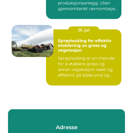
produksjonsanlegg. Uten
gjennomtenkt rørmontasje
stopper både ...
01. jul
Sprøytesåing for effektiv
etablering av gress og
vegetasjon
Sprøytesåing er en metode
for å etablere gress og
annen vegetasjon raskt og
effektivt på både små og...
Adresse