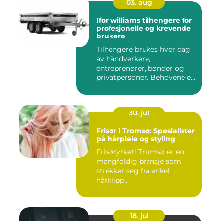
03. aug
Ifor williams tilhengere for
profesjonelle og krevende
brukere
Tilhengere brukes hver dag
av håndverkere,
entreprenører, bønder og
privatpersoner. Behovene er
ulik...
30. jul
Frisør i Tromsø: Spesialister
på hårpleie og styling
Frisøryrketi Tromsø er en
mangfoldig bransje som
strekker seg fra enkel
hårklipp...
18. jul