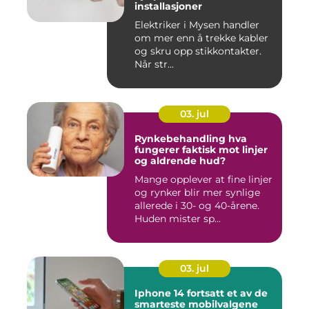
installasjoner
Elektriker i Mysen handler
om mer enn å trekke kabler
og skru opp stikkontakter.
Når str...
03. jul
Rynkebehandling hva
fungerer faktisk mot linjer
og aldrende hud?
Mange opplever at fine linjer
og rynker blir mer synlige
allerede i 30- og 40-årene.
Huden mister sp...
03. jul
Iphone 14 fortsatt et av de
smarteste mobilvalgene