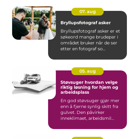
07. aug
Bryllupsfotograf asker
Bryllupsfotograf asker er et
søkeord mange brudepar i
området bruker når de ser
etter en fotograf so...
05. aug
Støvsuger hvordan velge
riktig løsning for hjem og
arbeidsplass
En god støvsuger gjør mer
enn å fjerne synlig skitt fra
gulvet. Den påvirker
inneklimaet, arbeidsmil...