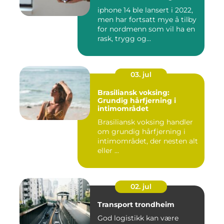
iphone 14 ble lansert i 2022,
men har fortsatt mye å tilby
for nordmenn som vil ha en
rask, trygg og...
03. jul
Brasiliansk voksing:
Grundig hårfjerning i
intimområdet
Brasiliansk voksing handler
om grundig hårfjerning i
intimområdet, der nesten alt
eller ...
02. jul
Transport trondheim
God logistikk kan være