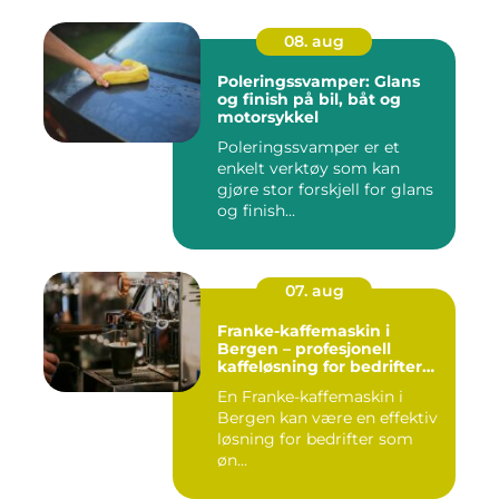
08. aug
Poleringssvamper: Glans
og finish på bil, båt og
motorsykkel
Poleringssvamper er et
enkelt verktøy som kan
gjøre stor forskjell for glans
og finish...
07. aug
Franke-kaffemaskin i
Bergen – profesjonell
kaffeløsning for bedrifter
som ønsker bedre kaffe
En Franke-kaffemaskin i
Bergen kan være en effektiv
løsning for bedrifter som
øn...