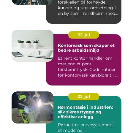
forskjellen på fornøyde
kunder og tapt omsetning. I
en by som Trondheim, med
...
02. jul
Kontorvask som skaper et
bedre arbeidsmiljø
Et rent kontor handler om
mer enn et pent
førsteinntrykk. Gode rutiner
for kontorvask kan bidra til ...
02. jul
Rørmontasje i industrien:
slik sikres trygge og
effektive anlegg
Rørnett er nervesystemet i
et moderne