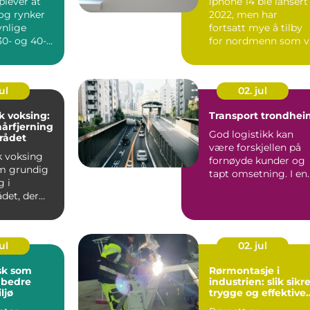
lever at
iphone 14 ble lansert 
 og rynker
2022, men har
ynlige
fortsatt mye å tilby
 30- og 40-
for nordmenn som vi
den mister
ha en rask, trygg og..
ul
02. jul
k voksing:
Transport trondhei
årfjerning
God logistikk kan
rådet
være forskjellen på
k voksing
fornøyde kunder og
m grundig
tapt omsetning. I en
g i
by som Trondheim,
det, der
med ...
ller ...
ul
02. jul
sk som
Rørmontasje i
 bedre
industrien: slik sikr
ljø
trygge og effektive
anlegg