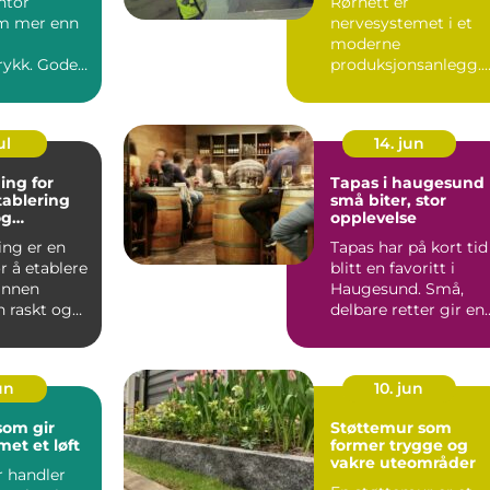
ntor
Rørnett er
m mer enn
nervesystemet i et
moderne
rykk. Gode
produksjonsanlegg.
r kontorvask
Uten gjennomtenkt
l ...
rørmontasje stopper
både ...
ul
14. jun
ing for
Tapas i haugesund
tablering
små biter, stor
og
opplevelse
on
ing er en
Tapas har på kort tid
r å etablere
blitt en favoritt i
annen
Haugesund. Små,
n raskt og
delbare retter gir en
på både små
avslappet stemning
o...
jun
10. jun
som gir
Støttemur som
et et løft
former trygge og
vakre uteområder
r handler