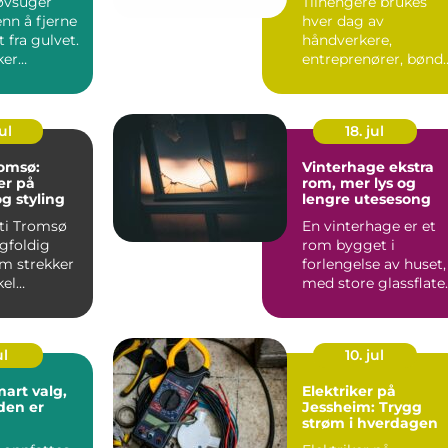
øvsuger
Tilhengere brukes
nn å fjerne
hver dag av
t fra gulvet.
håndverkere,
ker
entreprenører, bønd
t,
og privatpersoner.
..
Behovene er ulik...
ul
18. jul
romsø:
Vinterhage ekstra
er på
rom, mer lys og
og styling
lengre utesesong
eti Tromsø
En vinterhage er et
gfoldig
rom bygget i
om strekker
forlengelse av huset,
kel
med store glassflate
i vegger og ofte tak.
R...
ul
10. jul
Elektriker på
den er
Jessheim: Trygg
strøm i hverdagen