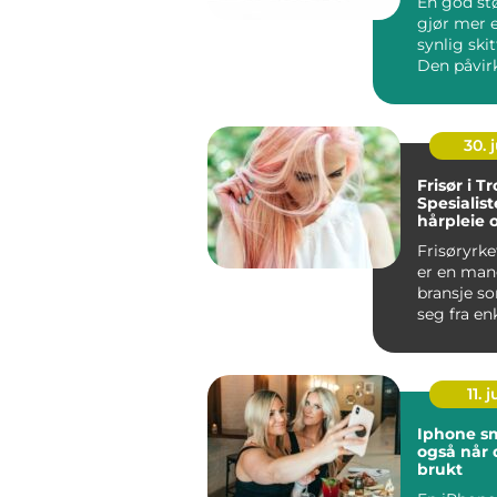
En god st
gjør mer e
synlig skit
Den påvir
inneklimae
arbeidsmil.
30. j
Frisør i T
Spesialist
hårpleie 
Frisøryrk
er en man
bransje s
seg fra en
hårklipp...
11. j
Iphone smart valg,
også når 
brukt