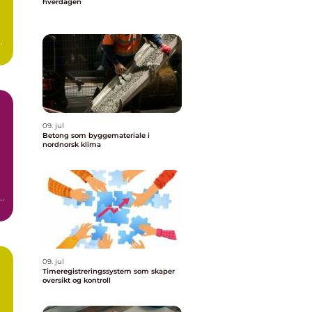
hverdagen
er
09. jul
Betong som byggemateriale i
nordnorsk klima
r
09. jul
Timeregistreringssystem som skaper
oversikt og kontroll