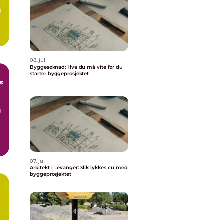
m
08. jul
Byggesøknad: Hva du må vite før du
starter byggeprosjektet
s
t
07. jul
Arkitekt i Levanger: Slik lykkes du med
byggeprosjektet