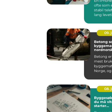
En iPhone
ofte som 
stabil tel
lang leve
forbinder
go...
09. j
Betong s
byggemate
nordnors
Betong er
mest bruk
byggemate
Norge, og 
Norge har
vist hvor vi
08. j
Byggesøk
du må vit
starter
byggepro