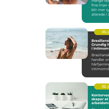
Mange opp
fine linjer
blir mer s
allerede i
årene. Hu
sp...
03. j
Brasilians
Grundig h
i intimom
Brasilians
handler o
hårfjernin
intimområ
nesten alt e
02. j
Kontorva
skaper et
arbeidsmi