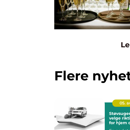
Le
Flere nyhe
05. 
Støvsuger hvord
velge rikt
for hjem 
arbeidspl