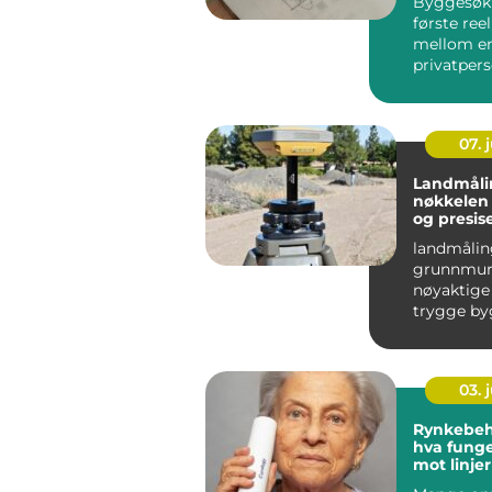
Byggesøkn
første ree
mellom e
privatpers
utbygger o
07. j
Landmåli
nøkkelen 
og presis
byggepro
landmålin
grunnmur
nøyaktige 
trygge by
effektiv
arealforva
presise ...
03. j
Rynkebeh
hva funge
mot linje
aldrende