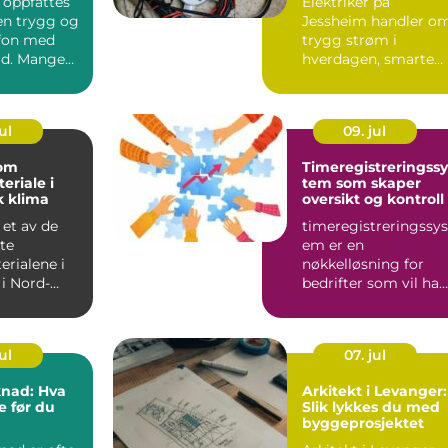
 oppfattes
Elektriker på
en trygg og
Jessheim handler o
efon med
trygg strøm i
tid. Mange
hverdagen, smarte
 den med
løsninger og f...
ul
09. jul
om
Timeregistreringssy
riale i
tem som skaper
k klima
oversikt og kontroll
 et av de
timeregistreringssys
te
em er en
rialene i
nøkkelløsning for
i Nord-
bedrifter som vil ha
 erfaring
bedre oversikt over
kt...
arbeidstid,...
ul
07. jul
nad: Hva
Arkitekt i Levanger:
e før du
Slik lykkes du med
byggeprosjektet
sjektet