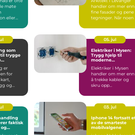
ad er ofte
Arkitekt i Levanger
lle møte
handler om mer enn
n
fine fasader og pene
on eller
tegninger. Når noen 
g...
Levanger-omr...
ul
05. jul
ng som
Elektriker i Mysen:
til trygge
Trygg hjelp til
e
moderne
sjekter
installasjoner
g er
Elektriker i Mysen
en for
handler om mer enn
kart,
å trekke kabler og
gg og
skru opp
stikkontakter. Når
ltning. Uten
str...
ul
03. jul
andling
Iphone 14 fortsatt et
rer faktisk
av de smarteste
r og
mobilvalgene
 hud?