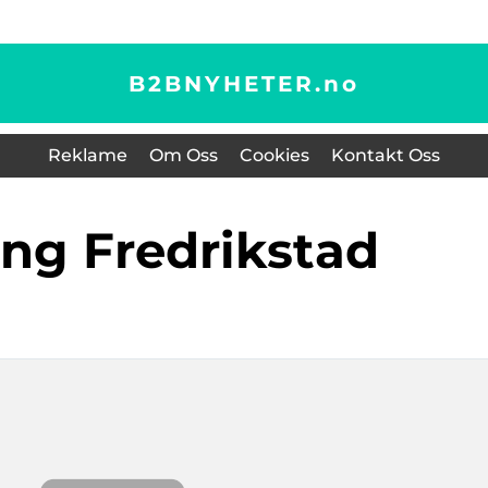
B2BNYHETER.
no
Reklame
Om Oss
Cookies
Kontakt Oss
ring Fredrikstad