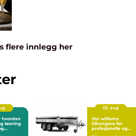
s flere innlegg her
ter
aug
03. aug
an
Ifor williams
ig løsning
tilhengere for
og
profesjonelle og
ass
krevende brukere