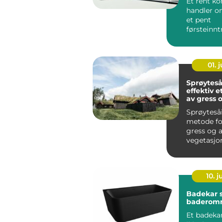
Et rent ko
handler o
et pent
førsteinnt
rutiner fo
kan bidra ti
01. j
Sprøyteså
effektiv e
av gress 
vegetasj
Sprøyteså
metode fo
gress og 
vegetasjo
effektivt 
og...
10. 
Badekar 
baderomm
Et badeka