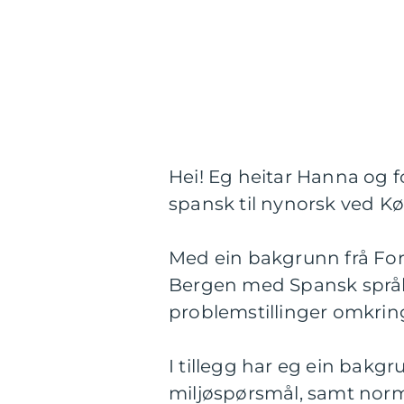
Hei! Eg heitar Hanna og f
spansk til nynorsk ved K
Med ein bakgrunn frå Forfat
Bergen med Spansk språk 
problemstillinger omkring 
I tillegg har eg ein bakgr
miljøspørsmål, samt norm