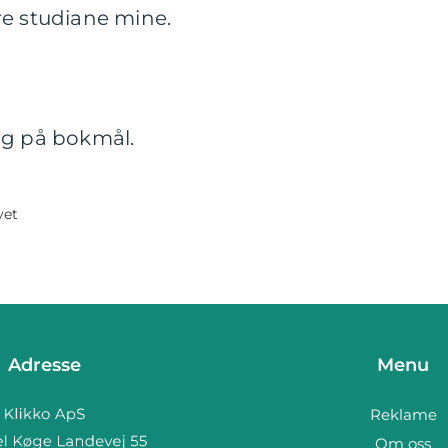
re studiane mine.
og på bokmål.
yet
Adresse
Menu
Reklame
Om oss