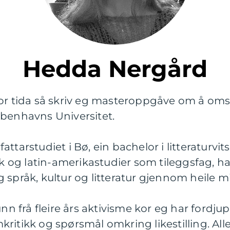
Hedda Nergård
or tida så skriv eg masteroppgåve om å omset
øbenhavns Universitet.
tarstudiet i Bø, ein bachelor i litteraturvits
og latin-amerikastudier som tileggsfag, h
språk, kultur og litteratur gjennom heile mi
unn frå fleire års aktivisme kor eg har fordju
kritikk og spørsmål omkring likestilling. A