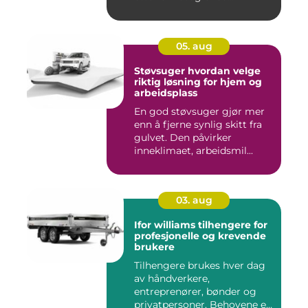
05. aug
Støvsuger hvordan velge
riktig løsning for hjem og
arbeidsplass
En god støvsuger gjør mer
enn å fjerne synlig skitt fra
gulvet. Den påvirker
inneklimaet, arbeidsmil...
03. aug
Ifor williams tilhengere for
profesjonelle og krevende
brukere
Tilhengere brukes hver dag
av håndverkere,
entreprenører, bønder og
privatpersoner. Behovene er