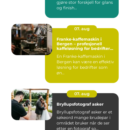
gjøre stor forskjell for glans
og finish...
07. aug
Franke-kaffemaskin i
Bergen – profesjonell
kaffeløsning for bedrifter
som ønsker bedre kaffe
En Franke-kaffemaskin i
Bergen kan være en effektiv
løsning for bedrifter som
øn...
07. aug
Bryllupsfotograf asker
Bryllupsfotograf asker er et
søkeord mange brudepar i
området bruker når de ser
etter en fotograf so...