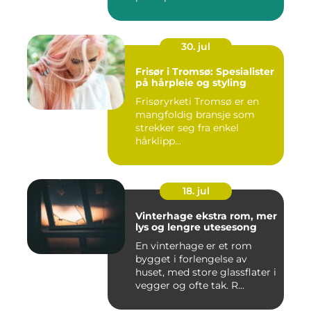
ulik...
30. jul
Frisør i Tromsø: Spesialister
på hårpleie og styling
Frisøryrketi Tromsø er en
mangfoldig bransje som
strekker seg fra enkel
hårklipp...
18. jul
Vinterhage ekstra rom, mer
lys og lengre utesesong
En vinterhage er et rom
bygget i forlengelse av
huset, med store glassflater i
vegger og ofte tak. R...