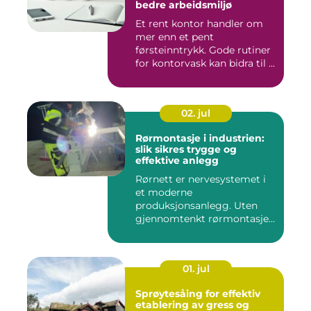
bedre arbeidsmiljø
Et rent kontor handler om
mer enn et pent
førsteinntrykk. Gode rutiner
for kontorvask kan bidra til ...
02. jul
Rørmontasje i industrien:
slik sikres trygge og
effektive anlegg
Rørnett er nervesystemet i
et moderne
produksjonsanlegg. Uten
gjennomtenkt rørmontasje
stopper både ...
01. jul
Sprøytesåing for effektiv
etablering av gress og