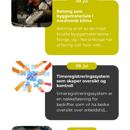
09. jul
Betong som
byggemateriale i
nordnorsk klima
Betong er et av de mest
brukte byggematerialene i
Norge, og i Nord-Norge har
erfaring vist hvor vikt...
09. jul
Timeregistreringssystem
som skaper oversikt og
kontroll
timeregistreringssystem er
en nøkkelløsning for
bedrifter som vil ha bedre
oversikt over arbeidstid,...