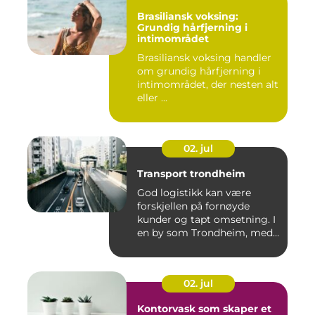
Brasiliansk voksing:
Grundig hårfjerning i
intimområdet
Brasiliansk voksing handler
om grundig hårfjerning i
intimområdet, der nesten alt
eller ...
02. jul
Transport trondheim
God logistikk kan være
forskjellen på fornøyde
kunder og tapt omsetning. I
en by som Trondheim, med
...
02. jul
Kontorvask som skaper et