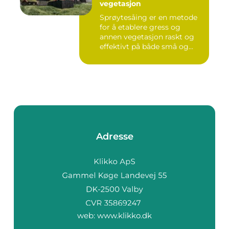
vegetasjon
Sprøytesåing er en metode
for å etablere gress og
annen vegetasjon raskt og
effektivt på både små og...
Adresse
web:
www.klikko.dk