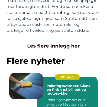
materialer, reservedeler og teknisk hjelp gir
mer forutsigbar drift. For de som ønsker å
starte seriøst med 3D-printing, kan det være
lurt å sjekke fagmiljøer som Stratum3D, som
tilbyr både maskiner, materialer og
profesjonell veiledning på stratum3d.no.
Les flere innlegg her
Flere nyheter
08. aug
Poleringssvamper: Glans
og finish på bil, båt og
motorsykkel
Poleringssvamper er et
enkelt verktøy som kan