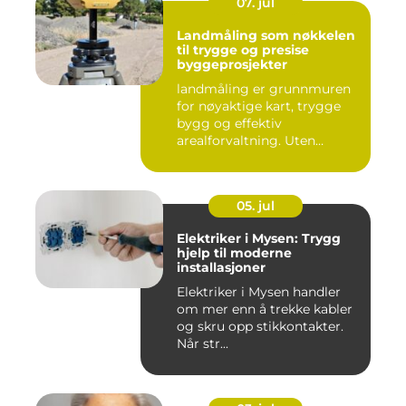
07. jul
Landmåling som nøkkelen
til trygge og presise
byggeprosjekter
landmåling er grunnmuren
for nøyaktige kart, trygge
bygg og effektiv
arealforvaltning. Uten
presise ...
05. jul
Elektriker i Mysen: Trygg
hjelp til moderne
installasjoner
Elektriker i Mysen handler
om mer enn å trekke kabler
og skru opp stikkontakter.
Når str...